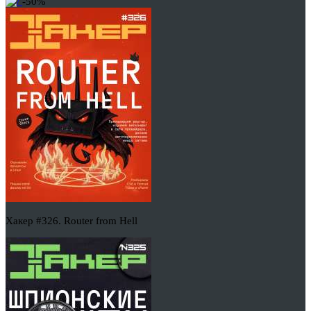
-50%
Хакер #326. Router from Hell