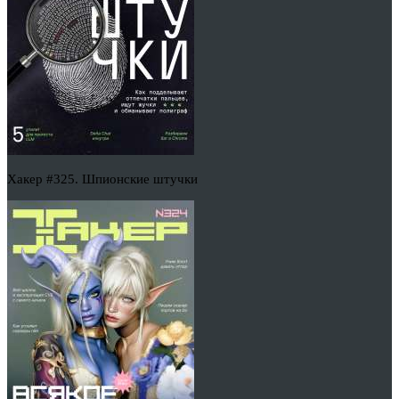
Хакер #325. Шпионские штучки