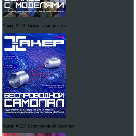
Хакер #324. Всякое с моделями
Хакер #323. Беспроводной самопал