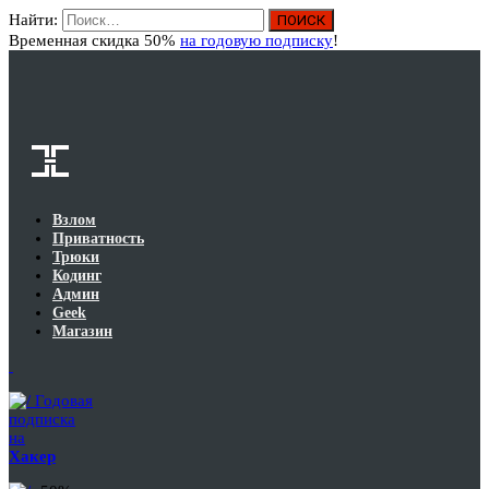
Найти:
Вход
Временная скидка 50%
на годовую подписку
!
Взлом
Приватность
Трюки
Кодинг
Админ
Geek
Магазин
Годовая
подписка
на
Хакер