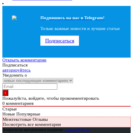
Подпишись на наc в Telegram!
Только важные новости и лучшие статьи
Подписаться
Открыть комментарии
Подписаться
авторизуйтесь
Уведомить о
Пожалуйста, войдите, чтобы прокомментировать
0
комментариев
Старые
Новые
Популярные
Межтекстовые Отзывы
Посмотреть все комментарии
Вопросы по материалам и подписке:
support@glc.ru