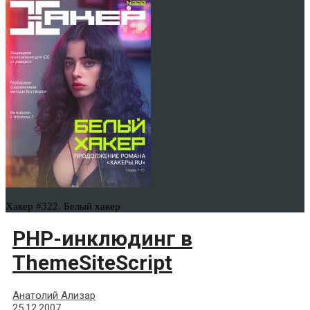
Хакер #322. Белый хакер
PHP-инклюдинг в
ThemeSiteSсriрt
Анатолий Ализар
25.12.2007