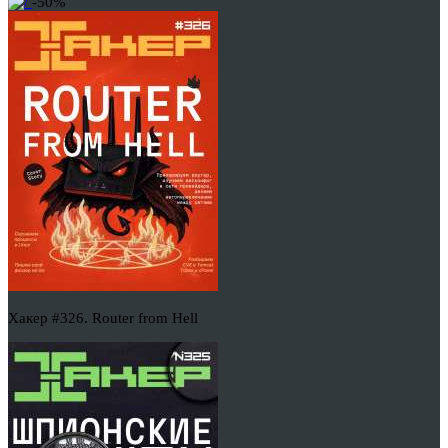
-50%
Хакер #326. Router from Hell