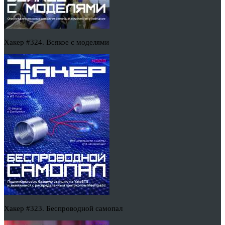
Хакер #324. Всякое с моделями
Хакер #323. Беспроводной самопал