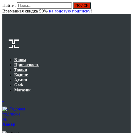
Найти:
Вход
Временная скидка 50%
на годовую подписку
!
Взлом
Приватность
Трюки
Кодинг
Админ
Geek
Магазин
Годовая
подписка
на
Хакер