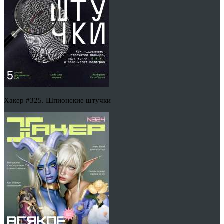
Хакер #325. Шпионские штучки