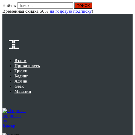
Найти:
Вход
Временная скидка 50%
на годовую подписку
!
Взлом
Приватность
Трюки
Кодинг
Админ
Geek
Магазин
Годовая
подписка
на
Хакер