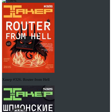
-50%
Хакер #326. Router from Hell