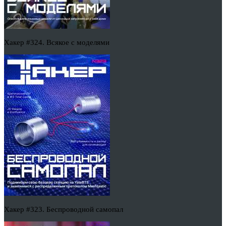
Хакер #324. Всякое с моделями
Хакер #323. Беспроводной самопал