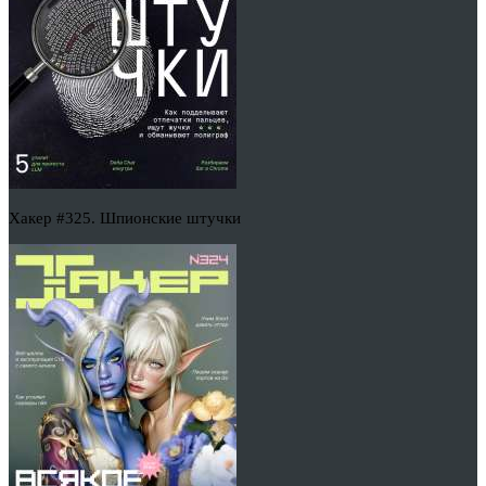
Хакер #325. Шпионские штучки