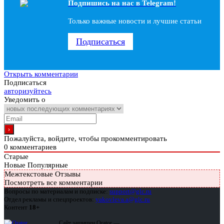
Подпишись на наc в Telegram!
Только важные новости и лучшие статьи
Подписаться
Открыть комментарии
Подписаться
авторизуйтесь
Уведомить о
Пожалуйста, войдите, чтобы прокомментировать
0
комментариев
Старые
Новые
Популярные
Межтекстовые Отзывы
Посмотреть все комментарии
Вопросы по материалам и подписке:
support@glc.ru
Отдел рекламы и спецпроектов:
yakovleva.a@glc.ru
Контент
18+
Сайт защищен Qrator —