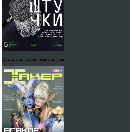
Хакер #325. Шпионские штучки