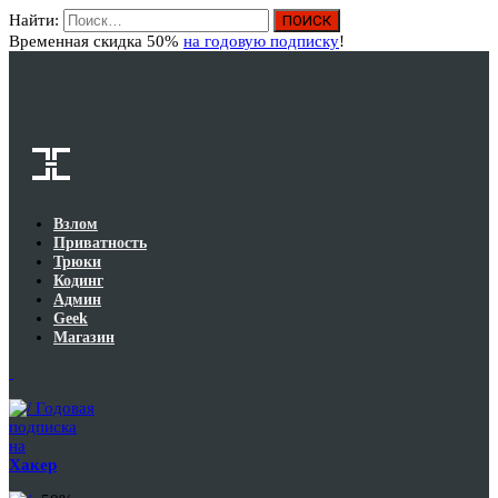
Найти:
Вход
Временная скидка 50%
на годовую подписку
!
Взлом
Приватность
Трюки
Кодинг
Админ
Geek
Магазин
Годовая
подписка
на
Хакер