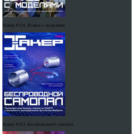
Хакер #324. Всякое с моделями
Хакер #323. Беспроводной самопал