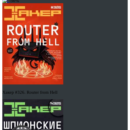
-50%
Хакер #326. Router from Hell