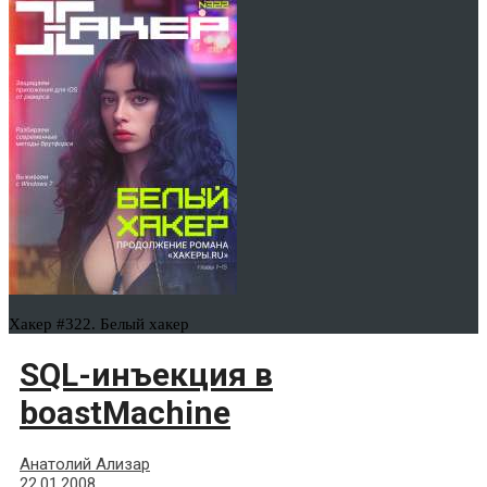
Хакер #322. Белый хакер
SQL-инъекция в
boastMachine
Анатолий Ализар
22.01.2008