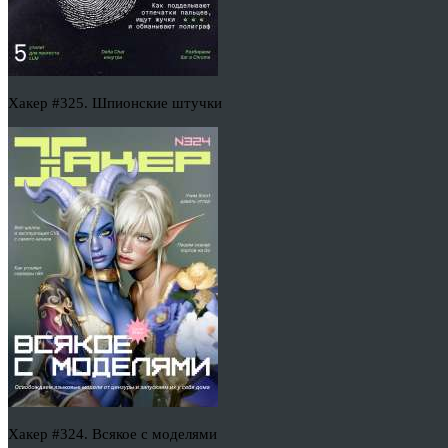
Хакер #325. Шпионские штучки
Хакер #324. Всякое с моделями