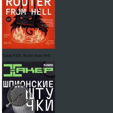
Хакер #326. Router from Hell