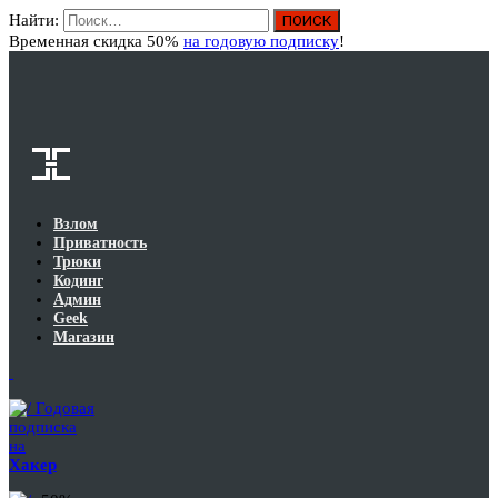
Найти:
Вход
Временная скидка 50%
на годовую подписку
!
Взлом
Приватность
Трюки
Кодинг
Админ
Geek
Магазин
Годовая
подписка
на
Хакер