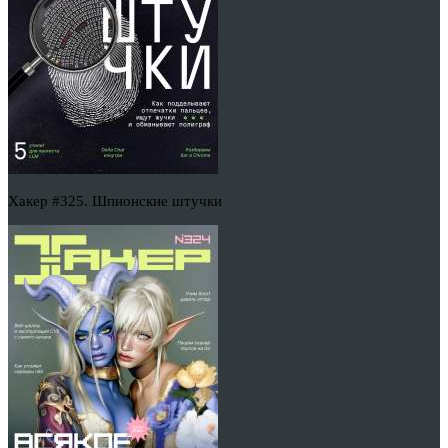
Хакер #325. Шпионские штучки