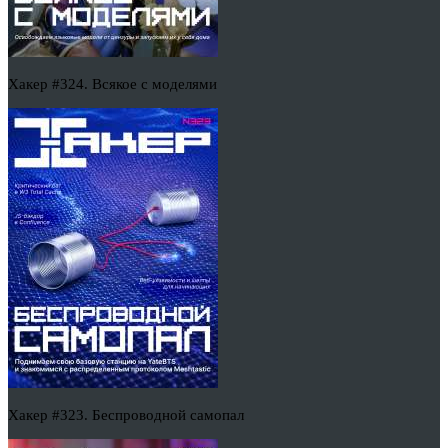
Хакер #324. Всякое с моделями
Хакер #323. Беспроводной самопал