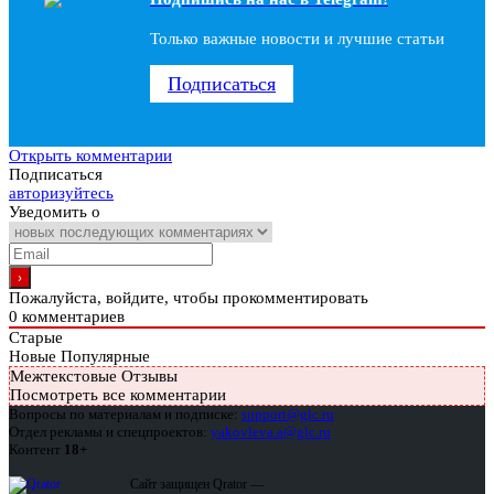
Только важные новости и лучшие статьи
Подписаться
Открыть комментарии
Подписаться
авторизуйтесь
Уведомить о
Пожалуйста, войдите, чтобы прокомментировать
0
комментариев
Старые
Новые
Популярные
Межтекстовые Отзывы
Посмотреть все комментарии
Вопросы по материалам и подписке:
support@glc.ru
Отдел рекламы и спецпроектов:
yakovleva.a@glc.ru
Контент
18+
Сайт защищен Qrator —