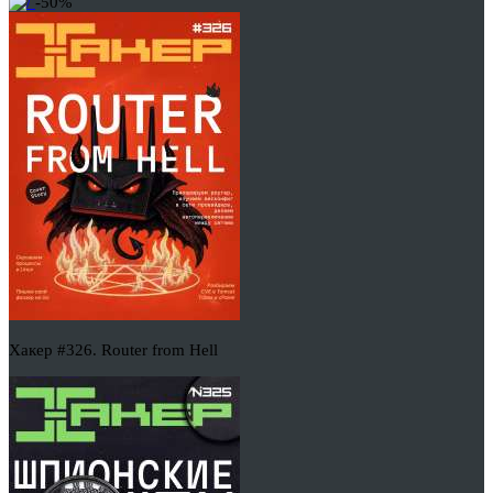
-50%
Хакер #326. Router from Hell