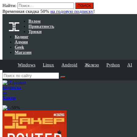
Найти:
Временная скидка 50%
на годовую подписку
!
Взлом
Приватность
Трюки
Кодинг
Админ
Geek
Магазин
Windows
Linux
Android
Железо
Python
AI
Годовая
подписка
на
Хакер
-50%