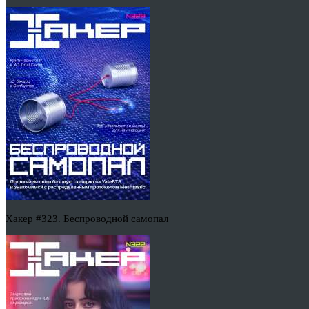
Хакер #323. Беспроводной самопал