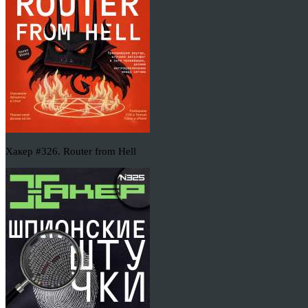
Хакер #326. Router from Hell