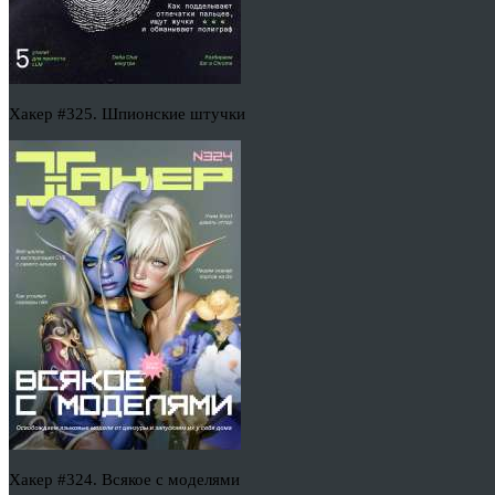
Хакер #325. Шпионские штучки
Хакер #324. Всякое с моделями