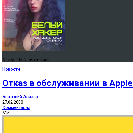
Хакер #322. Белый хакер
Новости
Отказ в обслуживании в Apple
Анатолий Ализар
27.02.2008
Комментарии
515