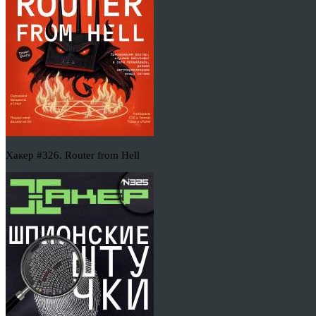
Хакер #326. Router from Hell