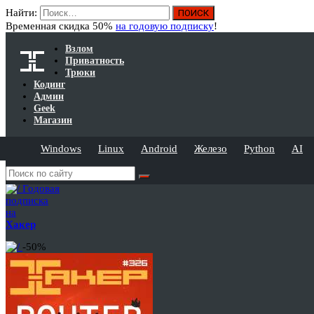
Найти:
Временная скидка 50%
на годовую подписку
!
Взлом
Приватность
Трюки
Кодинг
Админ
Geek
Магазин
Windows
Linux
Android
Железо
Python
AI
Годовая
подписка
на
Хакер
-50%