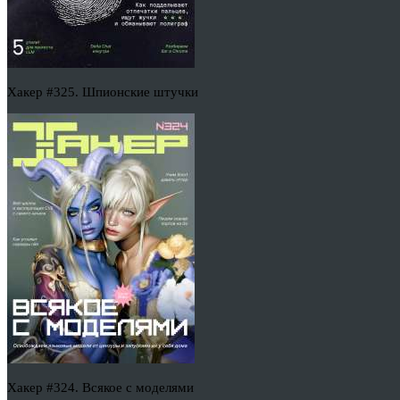
Хакер #325. Шпионские штучки
Хакер #324. Всякое с моделями