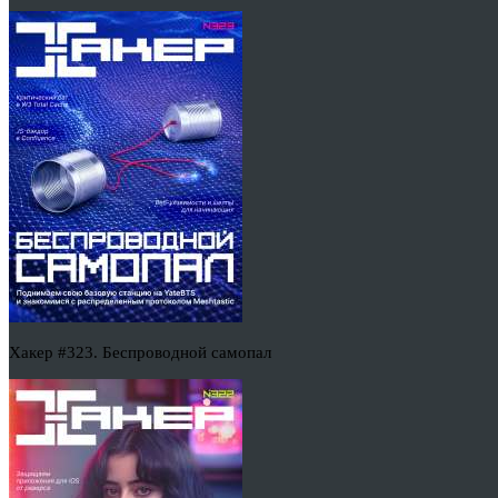
Хакер #323. Беспроводной самопал