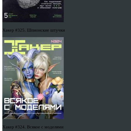
Хакер #325. Шпионские штучки
Хакер #324. Всякое с моделями