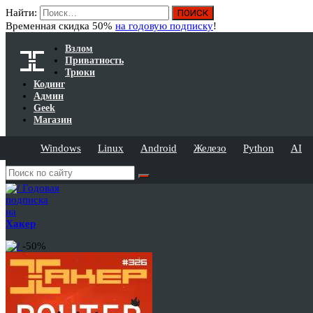
Найти:
Временная скидка 50%
на годовую подписку
!
Взлом
Приватность
Трюки
Кодинг
Админ
Geek
Магазин
Windows
Linux
Android
Железо
Python
AI
Годовая
подписка
на
Хакер
-50%