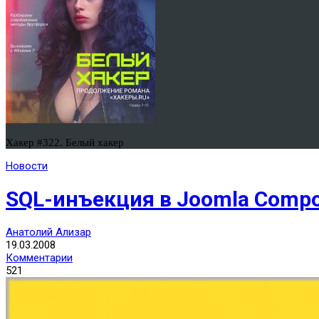
Хакер #322. Белый хакер
Новости
SQL-инъекция в Joomla Comp
Анатолий Ализар
19.03.2008
Комментарии
521