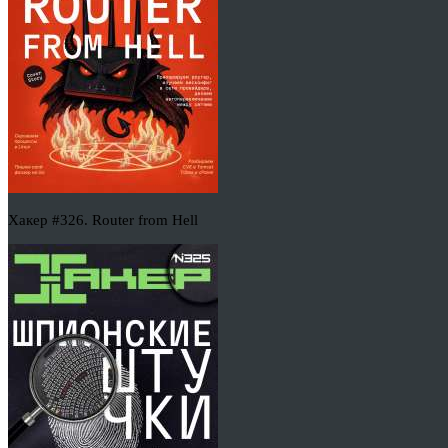
Хакер #326. Router from Hell