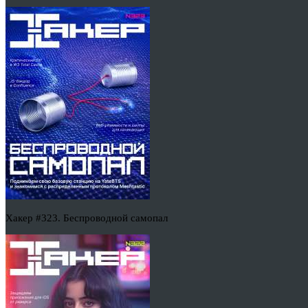
Хакер #323. Беспроводной самопал