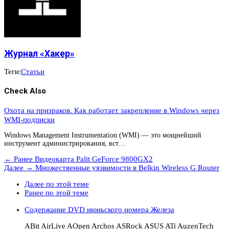
Журнал «Хакер»
Теги:
Статьи
Check Also
Охота на призраков. Как работает закрепление в Windows через
WMI-подписки
Windows Management Instrumentation (WMI) — это мощнейший
инструмент администрирования, вст…
← Ранее
Видеокарта Palit GeForce 9800GX2
Далее →
Множественные уязвимости в Belkin Wireless G Router
Далее по этой теме
Ранее по этой теме
Содержание DVD июньского номера Железа
ABit AirLive AOpen Archos ASRock ASUS ATi AuzenTech