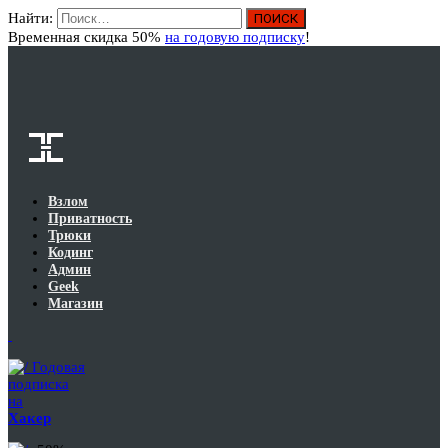
Найти:
Вход
Временная скидка 50%
на годовую подписку
!
Взлом
Приватность
Трюки
Кодинг
Админ
Geek
Магазин
Годовая
подписка
на
Хакер