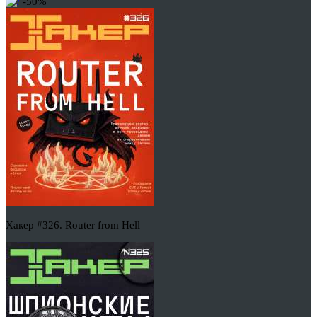
-50%
Хакер #326. Router from Hell