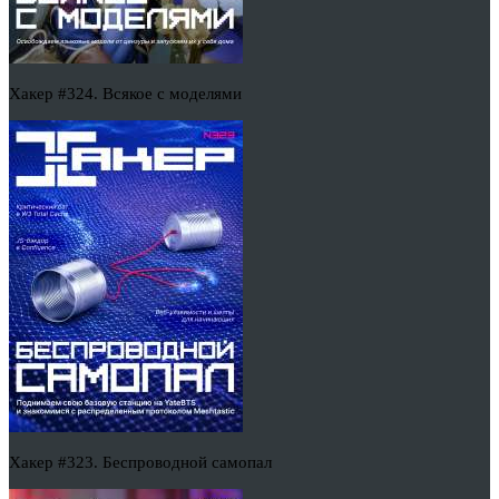
Хакер #324. Всякое с моделями
Хакер #323. Беспроводной самопал