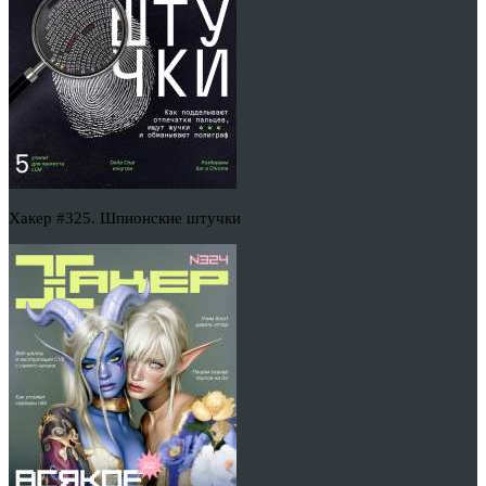
Хакер #325. Шпионские штучки