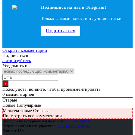
Подпишись на наc в Telegram!
Только важные новости и лучшие статьи
Подписаться
Открыть комментарии
Подписаться
авторизуйтесь
Уведомить о
Пожалуйста, войдите, чтобы прокомментировать
0
комментариев
Старые
Новые
Популярные
Межтекстовые Отзывы
Посмотреть все комментарии
Вопросы по материалам и подписке:
support@glc.ru
Отдел рекламы и спецпроектов:
yakovleva.a@glc.ru
Контент
18+