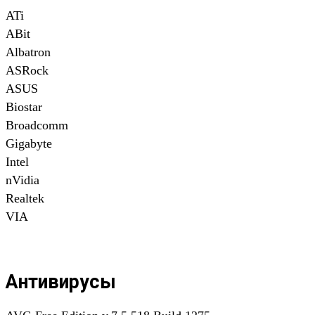
ATi
ABit
Albatron
ASRock
ASUS
Biostar
Broadcomm
Gigabyte
Intel
nVidia
Realtek
VIA
Антивирусы