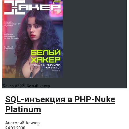
Хакер #322. Белый хакер
SQL-инъекция в PHP-Nuke
Platinum
Анатолий Ализар
24.03.2008