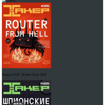
-50%
Хакер #326. Router from Hell