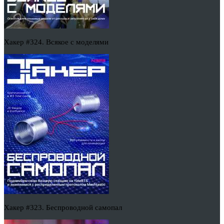
Хакер #324. Всякое с моделями
Хакер #323. Беспроводной самопал