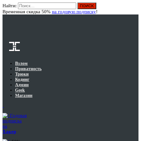
Найти:
Вход
Временная скидка 50%
на годовую подписку
!
Взлом
Приватность
Трюки
Кодинг
Админ
Geek
Магазин
Годовая
подписка
на
Хакер