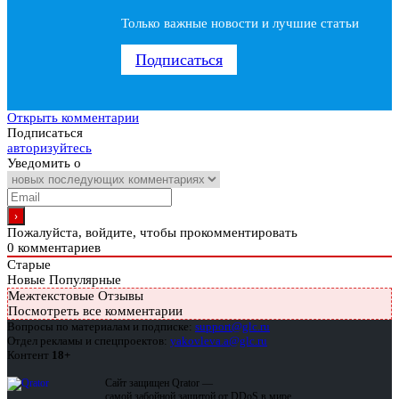
Только важные новости и лучшие статьи
Подписаться
Открыть комментарии
Подписаться
авторизуйтесь
Уведомить о
Пожалуйста, войдите, чтобы прокомментировать
0
комментариев
Старые
Новые
Популярные
Межтекстовые Отзывы
Посмотреть все комментарии
Вопросы по материалам и подписке:
support@glc.ru
Отдел рекламы и спецпроектов:
yakovleva.a@glc.ru
Контент
18+
Сайт защищен Qrator —
самой забойной защитой от DDoS в мире