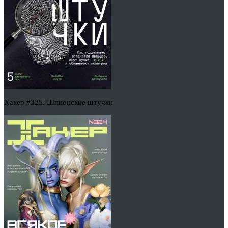
Хакер #325. Шпионские штучки