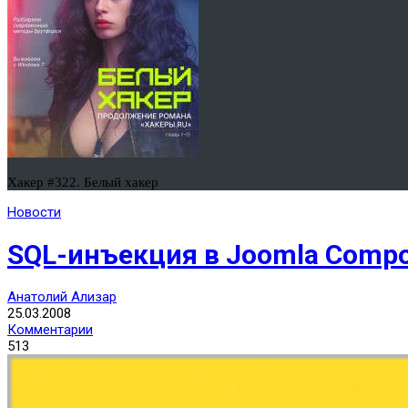
Хакер #322. Белый хакер
Новости
SQL-инъекция в Joomla Compo
Анатолий Ализар
25.03.2008
Комментарии
513