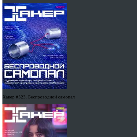
Хакер #323. Беспроводной самопал