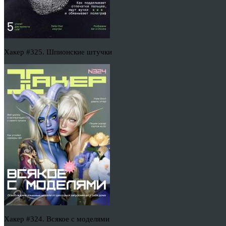
Хакер #325. Шпионские штучки
Хакер #324. Всякое с моделями