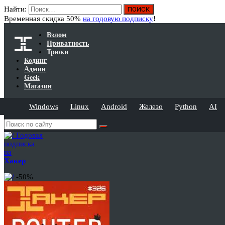
Найти:
Временная скидка 50%
на годовую подписку
!
Взлом
Приватность
Трюки
Кодинг
Админ
Geek
Магазин
Windows
Linux
Android
Железо
Python
AI
Годовая
подписка
на
Хакер
-50%