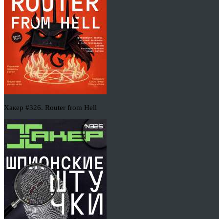
Хакер #326. Router from Hell