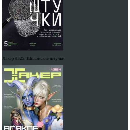
Хакер #325. Шпионские штучки