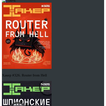
-50%
Хакер #326. Router from Hell