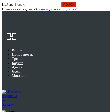
Найти:
Вход
Временная скидка 50%
на годовую подписку
!
Взлом
Приватность
Трюки
Кодинг
Админ
Geek
Магазин
Годовая
подписка
на
Хакер