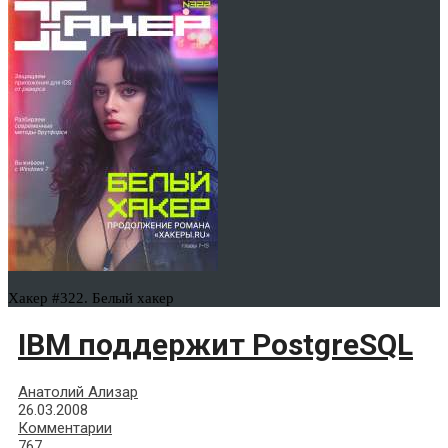
Хакер #322. Белый хакер
IBM поддержит PostgreSQL
Анатолий Ализар
26.03.2008
Комментарии
767