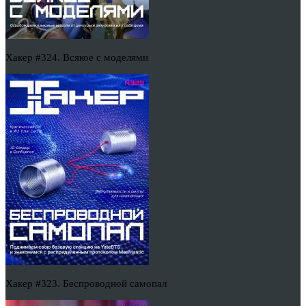
Хакер #324. Всякое с моделями
Хакер #323. Беспроводной самопал