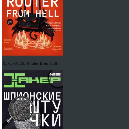
Хакер #326. Router from Hell