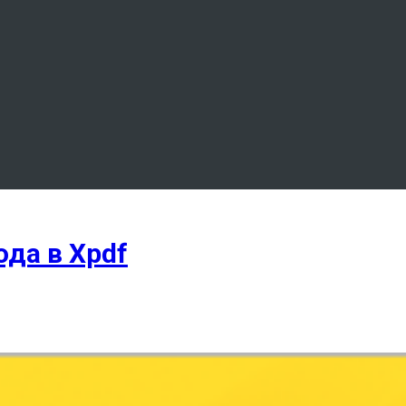
да в Xpdf