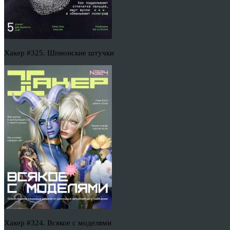
Хакер #325. Шпионские штучки
Хакер #324. Всякое с моделями