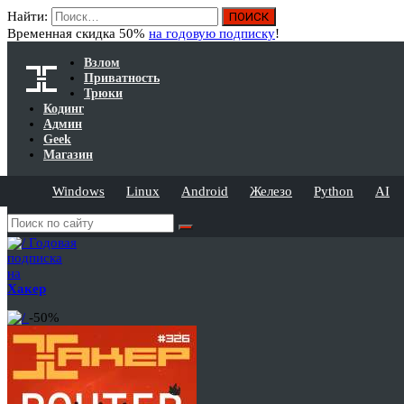
Найти:
Временная скидка 50%
на годовую подписку
!
Взлом
Приватность
Трюки
Кодинг
Админ
Geek
Магазин
Windows
Linux
Android
Железо
Python
AI
Годовая
подписка
на
Хакер
-50%