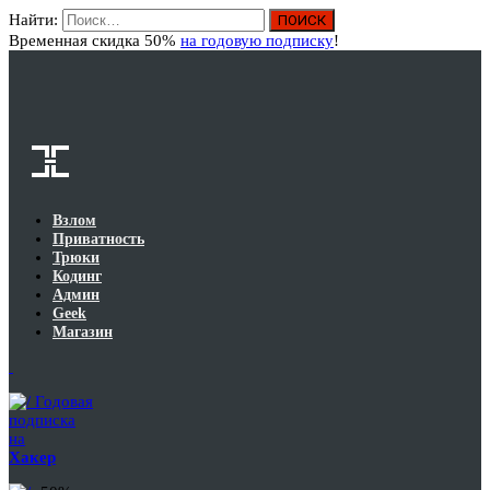
Найти:
Вход
Временная скидка 50%
на годовую подписку
!
Взлом
Приватность
Трюки
Кодинг
Админ
Geek
Магазин
Годовая
подписка
на
Хакер