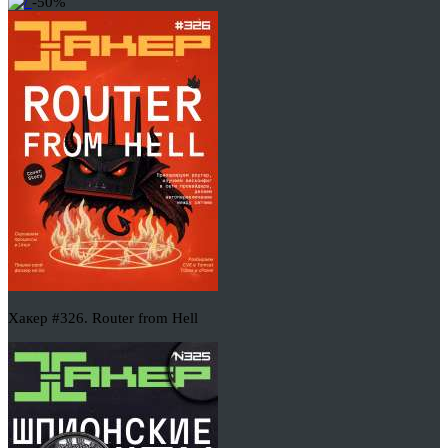
-50%
Хакер #326. Router from Hell