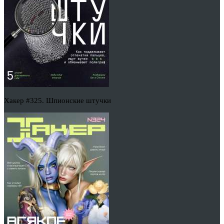
Хакер #325. Шпионские штучки