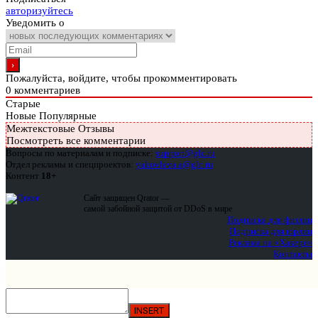
авторизуйтесь
Уведомить о
Пожалуйста, войдите, чтобы прокомментировать
0
комментариев
Старые
Новые
Популярные
Межтекстовые Отзывы
Посмотреть все комментарии
Вопросы по материалам и подписке:
support@glc.ru
Отдел рекламы и спецпроектов:
yakovleva.a@glc.ru
Контент
18+
Сайт защищен Qrator —
самой забойной защитой от DDoS в мире
Подписка для физлиц
Подписка для юрлиц
Реклама на «Хакере»
Контакты
INSERT