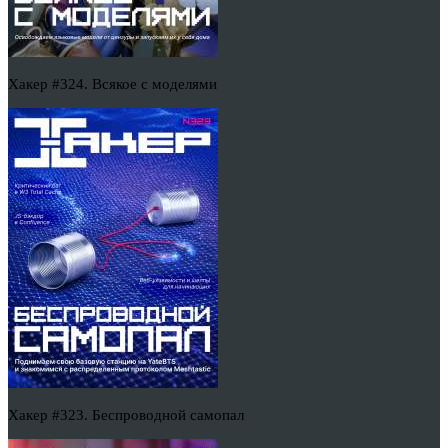
Хакер #324. Всякое с моделями
Хакер #323. Беспроводной самопал