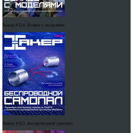
Хакер #324. Всякое с моделями
Хакер #323. Беспроводной самопал