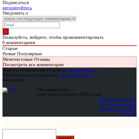
Подписаться
авторизуйтесь
Уведомить о
Пожалуйста, войдите, чтобы прокомментировать
0
комментариев
Старые
Новые
Популярные
Межтекстовые Отзывы
Посмотреть все комментарии
Вопросы по материалам и подписке:
support@glc.ru
Отдел рекламы и спецпроектов:
yakovleva.a@glc.ru
Контент
18+
Сайт защищен Qrator —
самой забойной защитой от DDoS в мире
Подписка для физлиц
Подписка для юрлиц
Реклама на «Хакере»
Контакты
INSERT