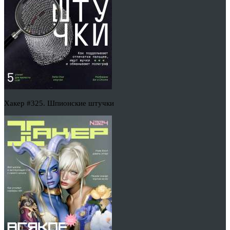
Хакер #325. Шпионские штучки