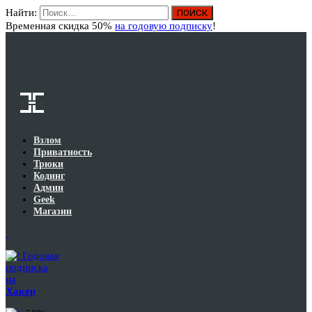
Найти:
Вход
Временная скидка 50%
на годовую подписку
!
Взлом
Приватность
Трюки
Кодинг
Админ
Geek
Магазин
Годовая
подписка
на
Хакер