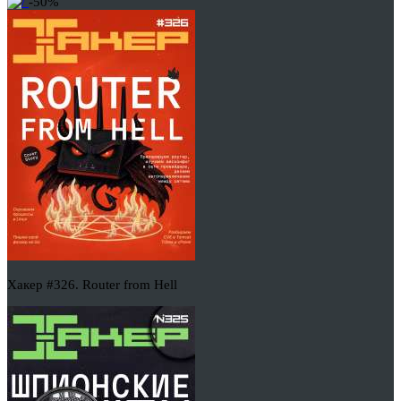
-50%
Хакер #326. Router from Hell