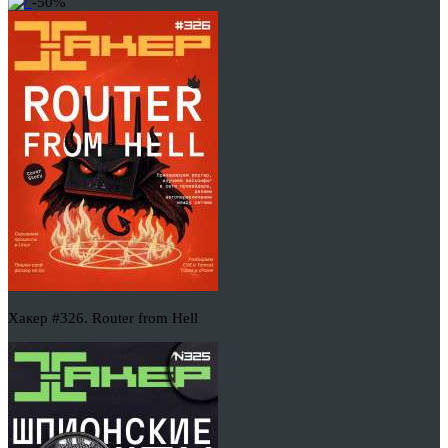
-50%
Хакер #326. Router from Hell