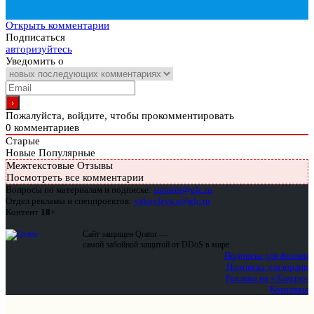
Открыть комментарии
Подписаться
авторизуйтесь
Уведомить о
Пожалуйста, войдите, чтобы прокомментировать
0
комментариев
Старые
Новые
Популярные
Межтекстовые Отзывы
Посмотреть все комментарии
Вопросы по материалам и подписке:
support@glc.ru
Отдел рекламы и спецпроектов:
yakovleva.a@glc.ru
Контент
18+
Сайт защищен Qrator —
самой забойной защитой от DDoS в мире
Подписка для физлиц
Подписка для юрлиц
Реклама на «Хакере»
Контакты