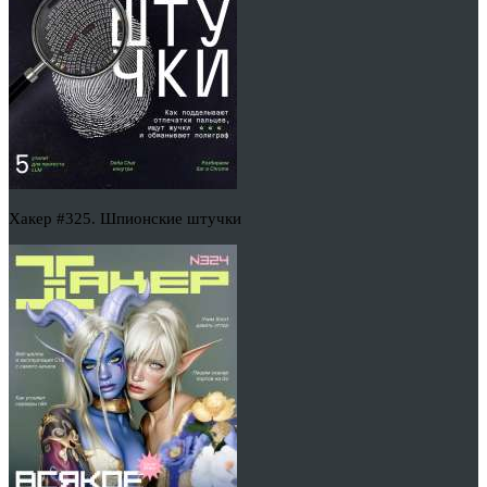
Хакер #325. Шпионские штучки