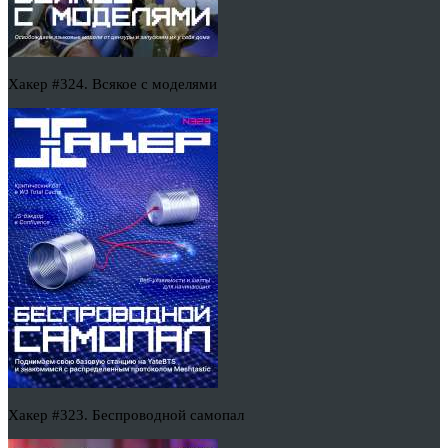
Хакер #324. Всякое с моделями
Хакер #323. Беспроводной самопал