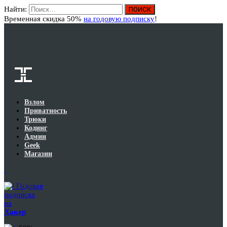
Найти:
Вход
Временная скидка 50%
на годовую подписку
!
Взлом
Приватность
Трюки
Кодинг
Админ
Geek
Магазин
Годовая
подписка
на
Хакер