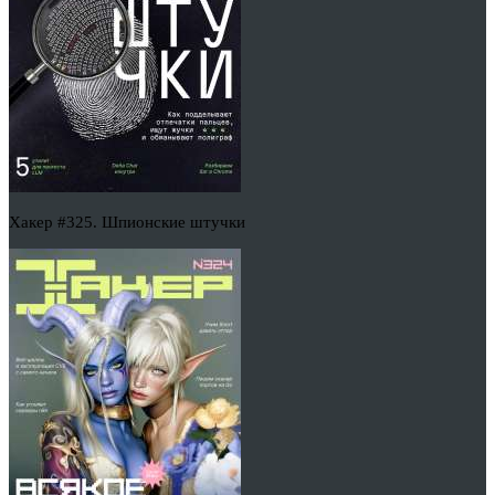
Хакер #325. Шпионские штучки