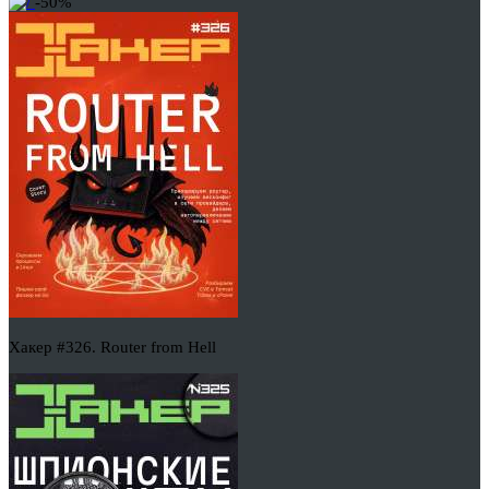
-50%
Хакер #326. Router from Hell