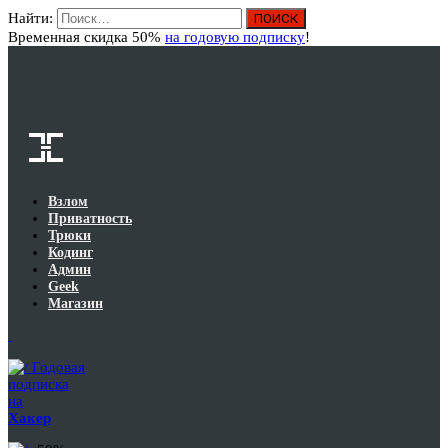
Найти:
Вход
Временная скидка 50%
на годовую подписку
!
Взлом
Приватность
Трюки
Кодинг
Админ
Geek
Магазин
Годовая
подписка
на
Хакер