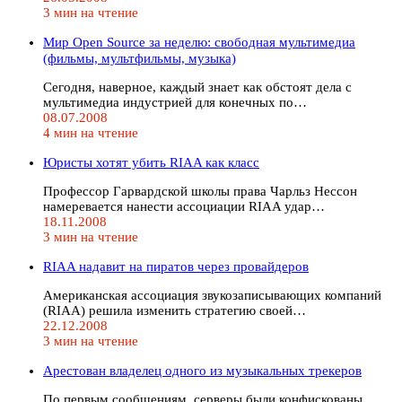
3 мин на чтение
Мир Open Source за неделю: свободная мультимедиа
(фильмы, мультфильмы, музыка)
Сегодня, наверное, каждый знает как обстоят дела с
мультимедиа индустрией для конечных по…
08.07.2008
4 мин на чтение
Юристы хотят убить RIAA как класс
Профессор Гарвардской школы права Чарльз Нессон
намеревается нанести ассоциации RIAA удар…
18.11.2008
3 мин на чтение
RIAA надавит на пиратов через провайдеров
Американская ассоциация звукозаписывающих компаний
(RIAA) решила изменить стратегию своей…
22.12.2008
3 мин на чтение
Арестован владелец одного из музыкальных трекеров
По первым сообщениям, серверы были конфискованы