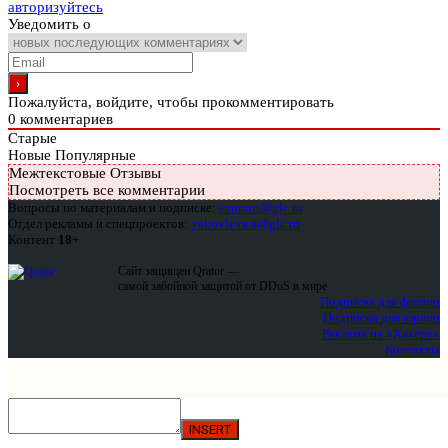
авторизуйтесь
Уведомить о
Пожалуйста, войдите, чтобы прокомментировать
0
комментариев
Старые
Новые
Популярные
Межтекстовые Отзывы
Посмотреть все комментарии
Вопросы по материалам и подписке:
support@glc.ru
Отдел рекламы и спецпроектов:
yakovleva.a@glc.ru
Контент
18+
Сайт защищен Qrator —
самой забойной защитой от DDoS в мире
Подписка для физлиц
Подписка для юрлиц
Реклама на «Хакере»
Контакты
INSERT