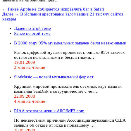
завязаны не на обычные прав…
← Ранее
Apple не собирается исправлять баг в Safari
Далее →
В Испании арестованы взломавшие 21 тысячу сайтов
хакеры
Далее по этой теме
Ранее по этой теме
В 2008 году 95% музыкальных закачек были незаконными
Рынок цифровой музыки процветает, однако 95% закачек
остаются нелегальными и бесплатными,…
19.01.2009
3 мин на чтение
SlotMusic — новый музыкальный формат
Крупный мировой производитель съемных карт памяти
компания SanDisk в сотрудничестве с чет…
22.09.2008
4 мин на чтение
RIAA отозвала иски к AllOfMP3.com
По неизвестным причинам Ассоциация звукозаписи США
заявила об отказе от иска к попавшему …
26.05.2008