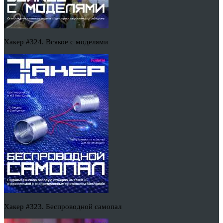
Хакер #324. Всякое с моделями
Хакер #323. Беспроводной самопал