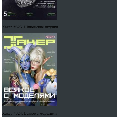
Хакер #325. Шпионские штучки
Хакер #324. Всякое с моделями