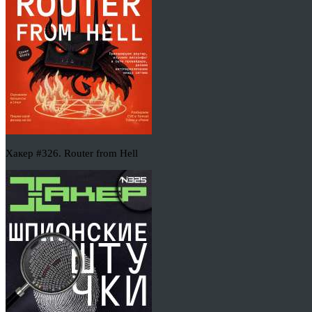
Хакер #326. Router from Hell