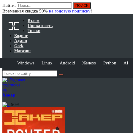
Найти:
Временная скидка 50%
на годовую подписку
!
Взлом
Приватность
Трюки
Кодинг
Админ
Geek
Магазин
Windows
Linux
Android
Железо
Python
AI
Годовая
подписка
на
Хакер
-50%