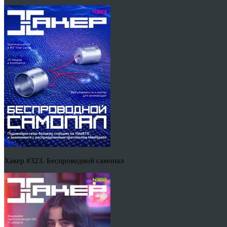
Хакер #323. Беспроводной самопал