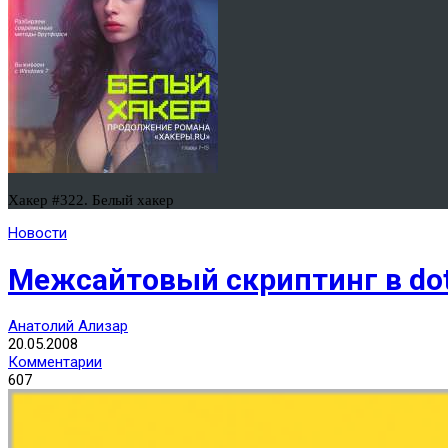
Хакер #322. Белый хакер
Новости
Межсайтовый скриптинг в d
Анатолий Ализар
20.05.2008
Комментарии
607