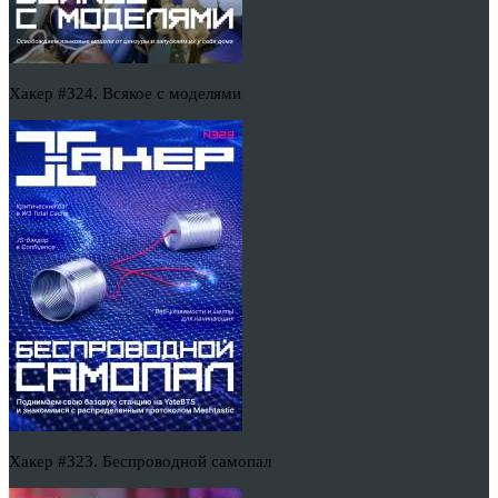
Хакер #324. Всякое с моделями
Хакер #323. Беспроводной самопал