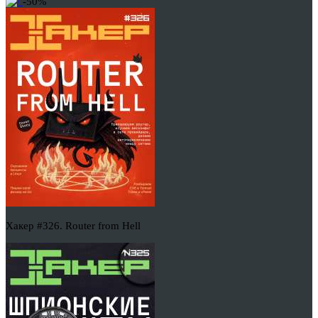
-50%
Хакер #326. Router from Hell