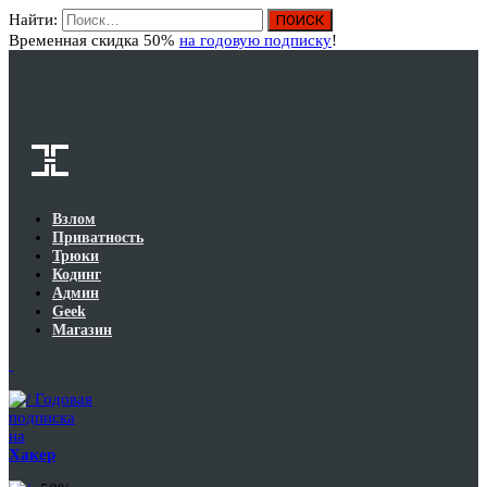
Найти:
Вход
Временная скидка 50%
на годовую подписку
!
Взлом
Приватность
Трюки
Кодинг
Админ
Geek
Магазин
Годовая
подписка
на
Хакер