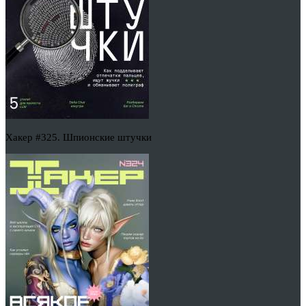
Хакер #325. Шпионские штучки