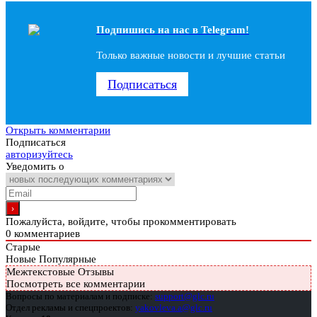
Подпишись на наc в Telegram!
Только важные новости и лучшие статьи
Подписаться
Открыть комментарии
Подписаться
авторизуйтесь
Уведомить о
Пожалуйста, войдите, чтобы прокомментировать
0
комментариев
Старые
Новые
Популярные
Межтекстовые Отзывы
Посмотреть все комментарии
Вопросы по материалам и подписке:
support@glc.ru
Отдел рекламы и спецпроектов:
yakovleva.a@glc.ru