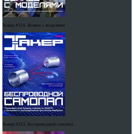
Хакер #324. Всякое с моделями
Хакер #323. Беспроводной самопал