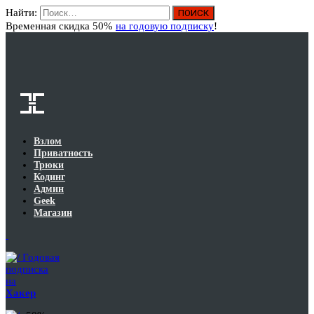
Найти:
Вход
Временная скидка 50%
на годовую подписку
!
Взлом
Приватность
Трюки
Кодинг
Админ
Geek
Магазин
Годовая
подписка
на
Хакер