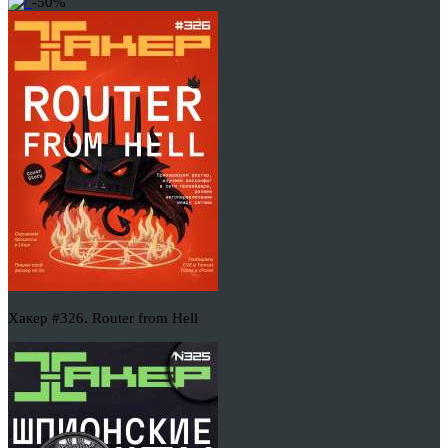
-50%
Хакер #326. Router from Hell