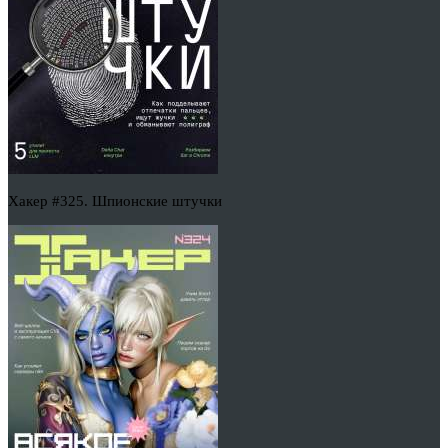
Хакер #325. Шпионские штучки