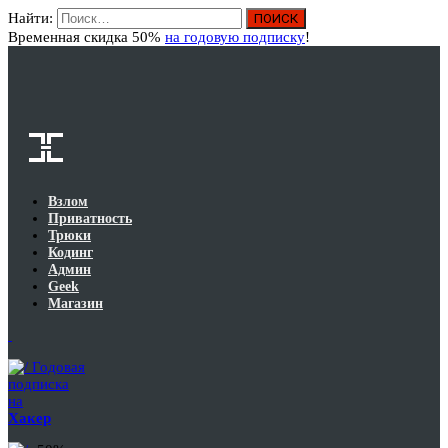
Найти:
Вход
Временная скидка 50%
на годовую подписку
!
Взлом
Приватность
Трюки
Кодинг
Админ
Geek
Магазин
Годовая
подписка
на
Хакер