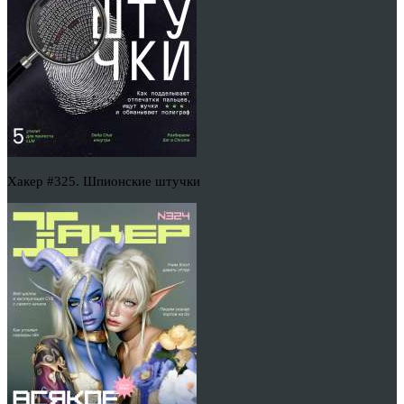
Хакер #325. Шпионские штучки