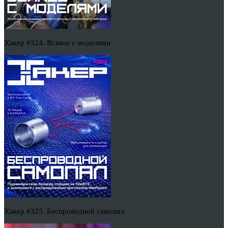
Хакер #324. Всякое с моделями
Хакер #323. Беспроводной самопал