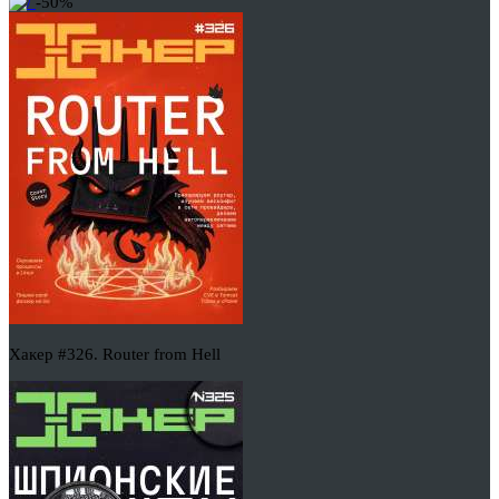
-50%
Хакер #326. Router from Hell