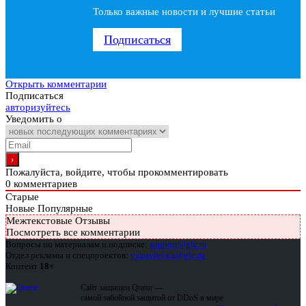
Только важные новости и лучшие статьи
Подписаться
Открыть комментарии
Подписаться
авторизуйтесь
Уведомить о
Пожалуйста, войдите, чтобы прокомментировать
0
комментариев
Старые
Новые
Популярные
Межтекстовые Отзывы
Посмотреть все комментарии
Вопросы по материалам и подписке:
support@glc.ru
Отдел рекламы и спецпроектов:
yakovleva.a@glc.ru
Контент
18+
Сайт защищен Qrator —
самой забойной защитой от DDoS в мире