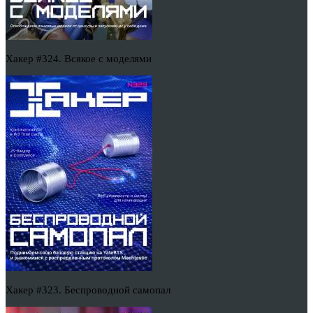
Хакер #324. Всякое с моделями
Хакер #323. Беспроводной самопал