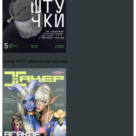
Хакер #325. Шпионские штучки