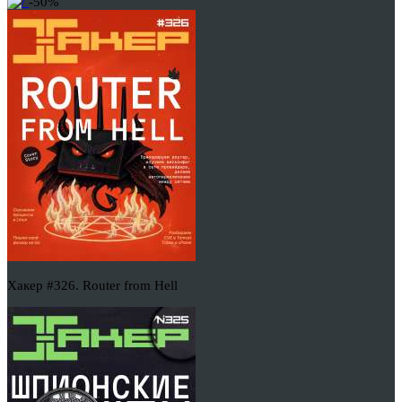
-50%
Хакер #326. Router from Hell