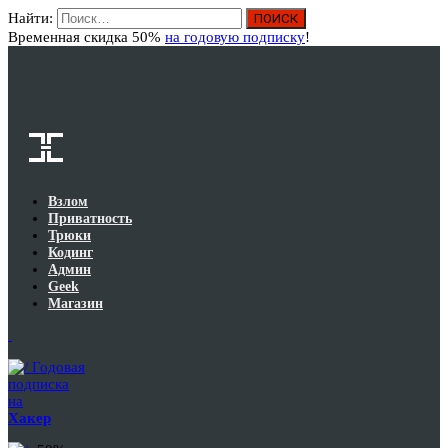
Найти:
Вход
Временная скидка 50%
на годовую подписку
!
Взлом
Приватность
Трюки
Кодинг
Админ
Geek
Магазин
Годовая
подписка
на
Хакер