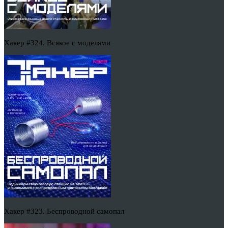
Хакер #324. Всякое с моделями
Хакер #323. Беспроводной самопал