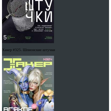
Хакер #325. Шпионские штучки