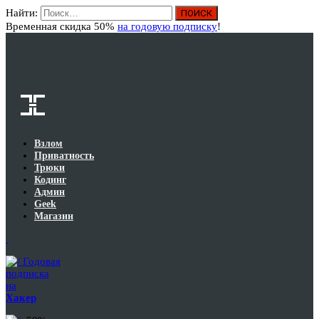
Найти:
Вход
Временная скидка 50%
на годовую подписку
!
Взлом
Приватность
Трюки
Кодинг
Админ
Geek
Магазин
Годовая
подписка
на
Хакер