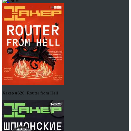
-50%
Хакер #326. Router from Hell