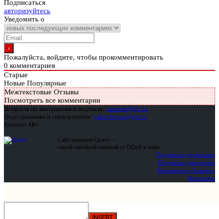
Подписаться
авторизуйтесь
Уведомить о
Пожалуйста, войдите, чтобы прокомментировать
0
комментариев
Старые
Новые
Популярные
Межтекстовые Отзывы
Посмотреть все комментарии
Вопросы по материалам и подписке:
support@glc.ru
Отдел рекламы и спецпроектов:
yakovleva.a@glc.ru
Контент
18+
Сайт защищен Qrator —
самой забойной защитой от DDoS в мире
Подписка для физлиц
Подписка для юрлиц
Реклама на «Хакере»
Контакты
INSERT