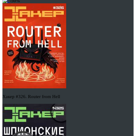
-50%
Хакер #326. Router from Hell