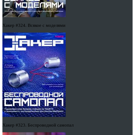
Хакер #324. Всякое с моделями
Хакер #323. Беспроводной самопал