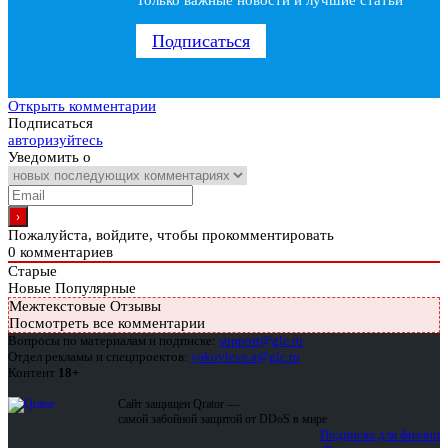
Только важные новости и лучшие статьи
Подписаться
Открыть комментарии
Подписаться
авторизуйтесь
Уведомить о
Пожалуйста, войдите, чтобы прокомментировать
0
комментариев
Старые
Новые
Популярные
Межтекстовые Отзывы
Посмотреть все комментарии
Вопросы по материалам и подписке:
support@glc.ru
Отдел рекламы и спецпроектов:
yakovleva.a@glc.ru
Контент
18+
Сайт защищен Qrator —
самой забойной защитой от DDoS в мире
Подписка для физлиц