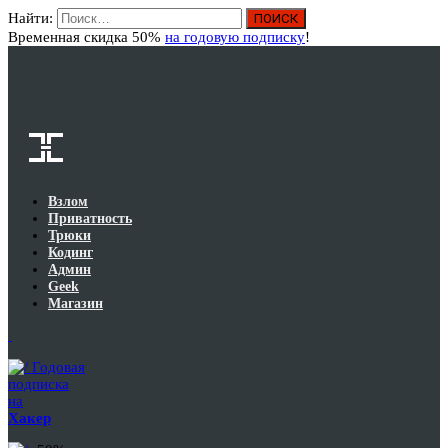
Найти:
Вход
Временная скидка 50%
на годовую подписку
!
Взлом
Приватность
Трюки
Кодинг
Админ
Geek
Магазин
Годовая
подписка
на
Хакер