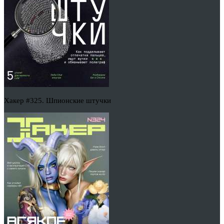
Хакер #325. Шпионские штучки