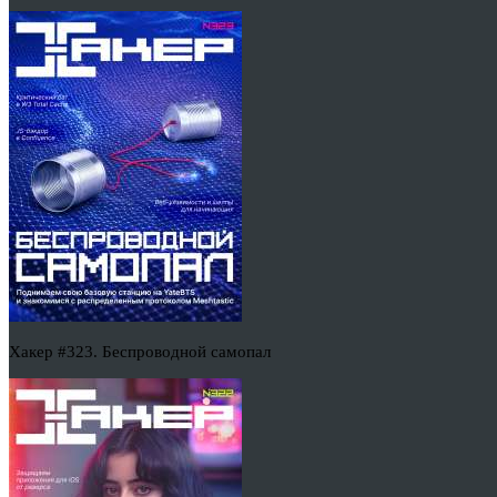
Хакер #323. Беспроводной самопал