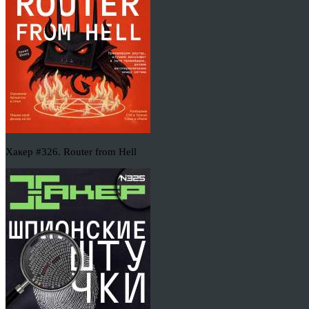
Хакер #326. Router from Hell