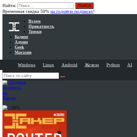
Найти:
Временная скидка 50%
на годовую подписку
!
Взлом
Приватность
Трюки
Кодинг
Админ
Geek
Магазин
Windows
Linux
Android
Железо
Python
AI
Годовая
подписка
на
Хакер
-50%