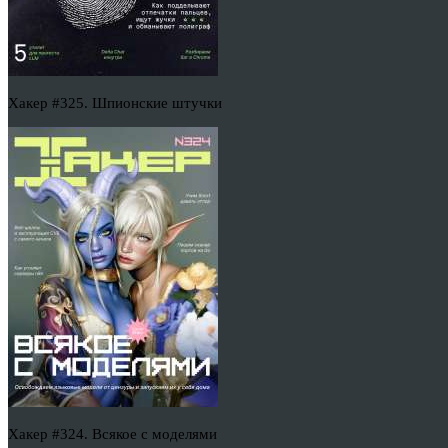
Хакер #325. Шпионские штучки
Хакер #324. Всякое с моделями