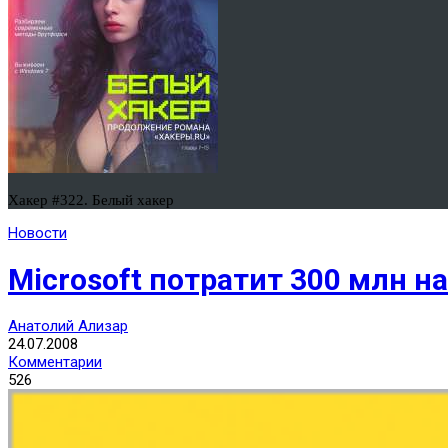
Хакер #322. Белый хакер
Новости
Microsoft потратит 300 млн н
Анатолий Ализар
24.07.2008
Комментарии
526