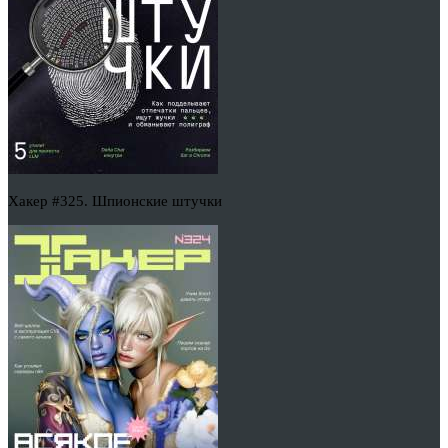
Хакер #325. Шпионские штучки