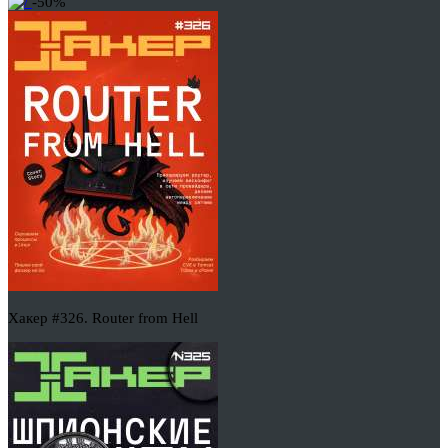
-50%
Хакер #326. Router from Hell