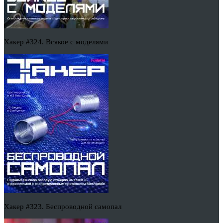
Хакер #324. Всякое с моделями
Хакер #323. Беспроводной самопал