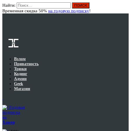
Найти:
Вход
Временная скидка 50%
на годовую подписку
!
Взлом
Приватность
Трюки
Кодинг
Админ
Geek
Магазин
Годовая
подписка
на
Хакер