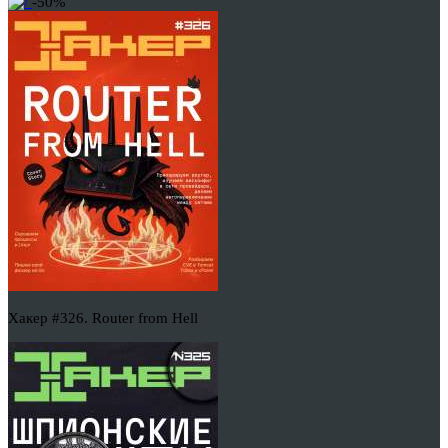
-50%
Хакер #326. Router from Hell