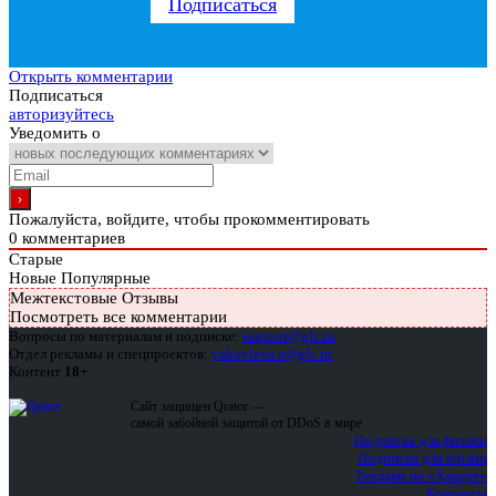
Подписаться
Открыть комментарии
Подписаться
авторизуйтесь
Уведомить о
Пожалуйста, войдите, чтобы прокомментировать
0
комментариев
Старые
Новые
Популярные
Межтекстовые Отзывы
Посмотреть все комментарии
Вопросы по материалам и подписке:
support@glc.ru
Отдел рекламы и спецпроектов:
yakovleva.a@glc.ru
Контент
18+
Сайт защищен Qrator —
самой забойной защитой от DDoS в мире
Подписка для физлиц
Подписка для юрлиц
Реклама на «Хакере»
Контакты