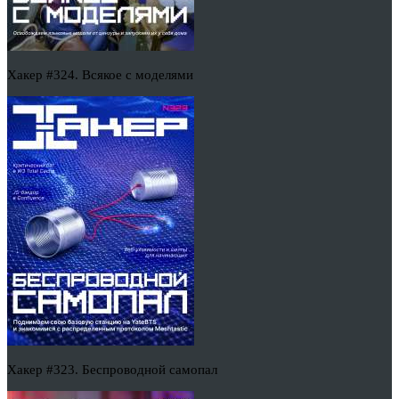
Хакер #324. Всякое с моделями
Хакер #323. Беспроводной самопал