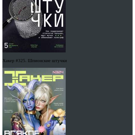
Хакер #325. Шпионские штучки