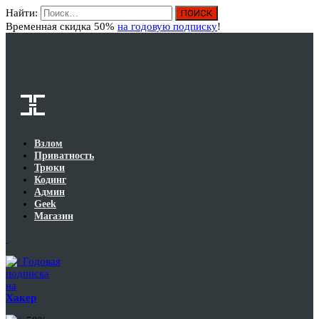
Найти:
Вход
Временная скидка 50%
на годовую подписку
!
Взлом
Приватность
Трюки
Кодинг
Админ
Geek
Магазин
Годовая
подписка
на
Хакер