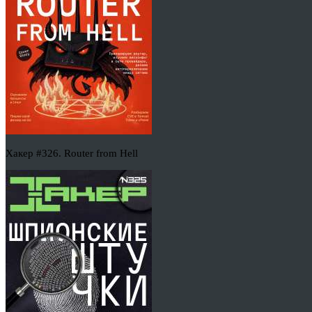
Хакер #326. Router from Hell