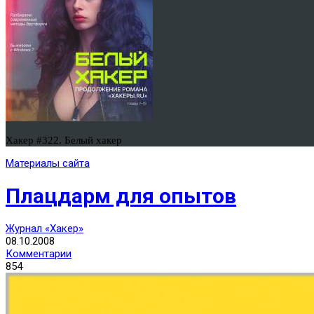
Хакер #322. Белый хакер
Материалы сайта
Плацдарм для опытов
Журнал «Хакер»
08.10.2008
Комментарии
854