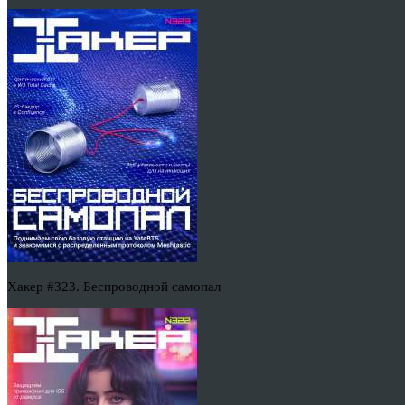
Хакер #323. Беспроводной самопал