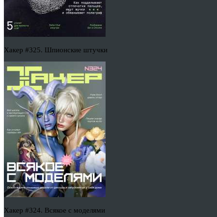
Хакер #325. Шпионские штучки
Хакер #324. Всякое с моделями