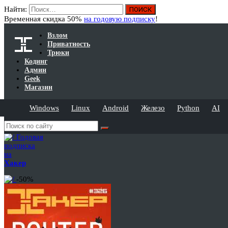
Найти:
Временная скидка 50%
на годовую подписку
!
Взлом
Приватность
Трюки
Кодинг
Админ
Geek
Магазин
Windows
Linux
Android
Железо
Python
AI
Годовая
подписка
на
Хакер
-50%