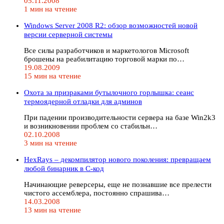
05.11.2008
1 мин на чтение
Windows Server 2008 R2: обзор возможностей новой
версии серверной системы
Все силы разработчиков и маркетологов Microsoft
брошены на реабилитацию торговой марки по…
19.08.2009
15 мин на чтение
Охота за призраками бутылочного горлышка: сеанс
термоядерной отладки для админов
При падении производительности сервера на базе Win2k3
и возникновении проблем со стабильн…
02.10.2008
3 мин на чтение
HexRays – декомпилятор нового поколения: превращаем
любой бинарник в C-код
Начинающие реверсеры, еще не познавшие все прелести
чистого ассемблера, постоянно спрашива…
14.03.2008
13 мин на чтение