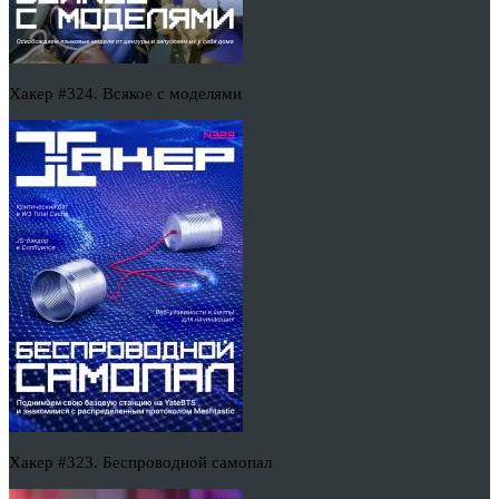
Хакер #324. Всякое с моделями
Хакер #323. Беспроводной самопал