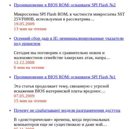
Проникновение в BIOS ROM: осваиваем SPI Flash №2
Микросхемы SPI Flash ROM, в частности микросхема SST
25VF080B, используемая в рассматрива…
19.05.2009
13 мин на чтение
Осенний сбор дыр в IE: неинициализированные указатели
под прицелом
Сегодня мы поговорим о сравнительно новом и
малоизвестном семействе хакерских атак, напра…
12.12.2008
6 мин на чтение
Проникновение в BIOS ROM: осваиваем SPI Flash №1
Эта статья продолжает тему, связанную с угрозой
искажения BIOS материнской платы вредонос…
07.05.2009
15 мин на чтение
Почему не срабатывают модели разграничения доступа
В «доисторические» времена, когда персональных
компьютеров еще не существовало и даже мэй…