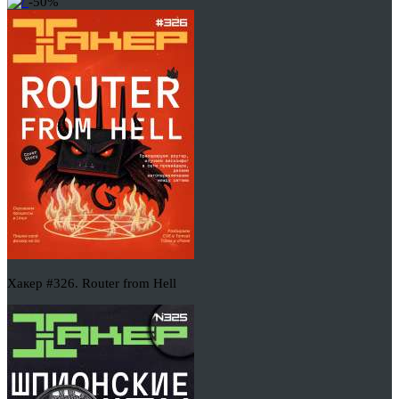
-50%
Хакер #326. Router from Hell