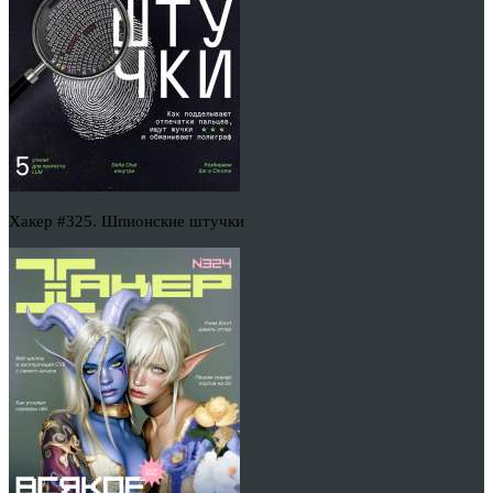
Хакер #325. Шпионские штучки