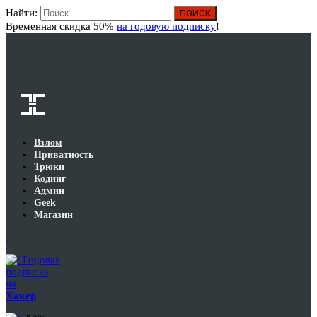
Найти:
Вход
Временная скидка 50%
на годовую подписку
!
Взлом
Приватность
Трюки
Кодинг
Админ
Geek
Магазин
Годовая
подписка
на
Хакер