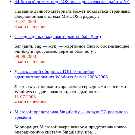
64-битный режим под DOS: исследовательская работа №1
Название данного материала может показаться странным.
Операционная система MS-DOS, традиц…
01.07.2008
3 мин на чтение
Сегодня день рожденья термина `баг` (bug)
Баг (англ. bug — жук) — жаргонное слово, обозначающее
ошибку в программе. Термин обычно у…
09.09.2008
4 мин на чтение
Десять линий обороны: ТОП-10 ошибок
администрирования Windows Server 2003/2008
Легкость установки и управления серверными версиями
Windows создает иллюзию, что админист…
11.07.2008
4 мин на чтение
Microsoft представила Singularity — новую ОС реального
времени
Корпорация Microsoft вчера вечером представила новую
операционную систему Singularity, пре…