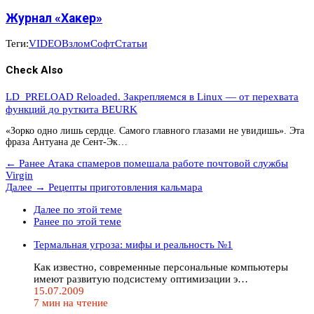
Журнал «Хакер»
Теги:
VIDEO
Взлом
Софт
Статьи
Check Also
LD_PRELOAD Reloaded. Закрепляемся в Linux — от перехвата
функций до руткита BEURK
«Зорко одно лишь сердце. Самого главного глазами не увидишь». Эта
фраза Антуана де Сент-Эк…
← Ранее
Атака спамеров помешала работе почтовой службы
Virgin
Далее →
Рецепты приготовления кальмара
Далее по этой теме
Ранее по этой теме
Термальная угроза: мифы и реальность №1
Как известно, современные персональные компьютеры
имеют развитую подсистему оптимизации э…
15.07.2009
7 мин на чтение