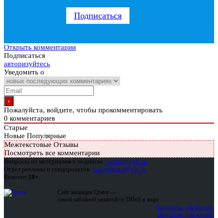
Подписаться
Открыть комментарии
Подписаться
авторизуйтесь
Уведомить о
Пожалуйста, войдите, чтобы прокомментировать
0
комментариев
Старые
Новые
Популярные
Межтекстовые Отзывы
Посмотреть все комментарии
Вопросы по материалам и подписке:
support@glc.ru
Отдел рекламы и спецпроектов:
yakovleva.a@glc.ru
Контент
18+
Сайт защищен Qrator —
самой забойной защитой от DDoS в мире
Подписка для физлиц
Подписка для юрлиц