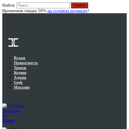
Найти:
Вход
Временная скидка 50%
на годовую подписку
!
Взлом
Приватность
Трюки
Кодинг
Админ
Geek
Магазин
Годовая
подписка
на
Хакер