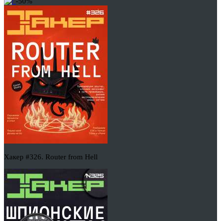
-50%
Хакер #326. Router from Hell