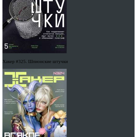
Хакер #325. Шпионские штучки