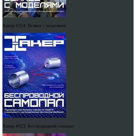
Хакер #324. Всякое с моделями
Хакер #323. Беспроводной самопал