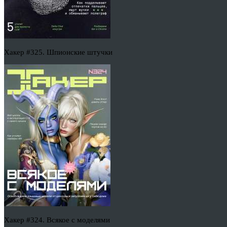
Хакер #325. Шпионские штучки
Хакер #324. Всякое с моделями