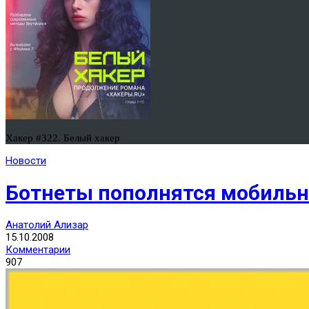
Хакер #322. Белый хакер
Новости
Ботнеты пополнятся мобиль
Анатолий Ализар
15.10.2008
Комментарии
907