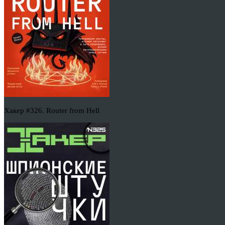
Хакер #326. Router from Hell