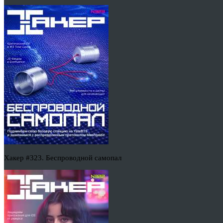
Хакер #323. Беспроводной самопал