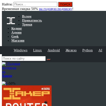
Найти:
Временная скидка 50%
на годовую подписку
!
Взлом
Приватность
Трюки
Кодинг
Админ
Geek
Магазин
Windows
Linux
Android
Железо
Python
AI
Годовая
подписка
на
Хакер
-50%