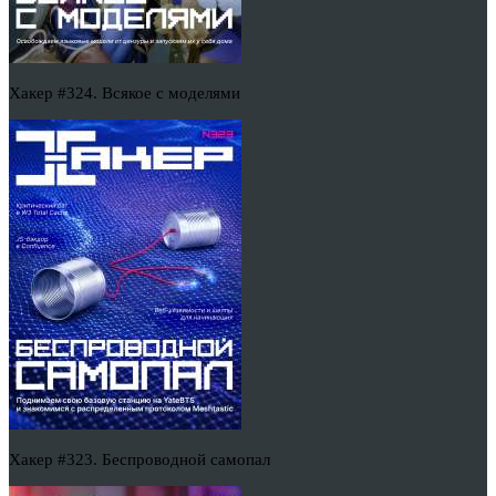
Хакер #324. Всякое с моделями
Хакер #323. Беспроводной самопал