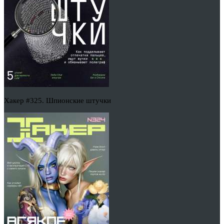
Хакер #325. Шпионские штучки