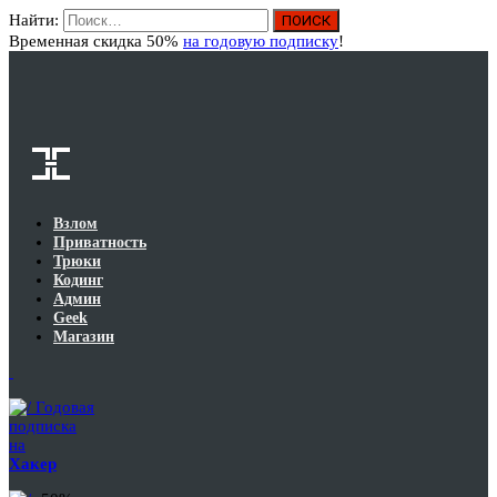
Найти:
Вход
Временная скидка 50%
на годовую подписку
!
Взлом
Приватность
Трюки
Кодинг
Админ
Geek
Магазин
Годовая
подписка
на
Хакер