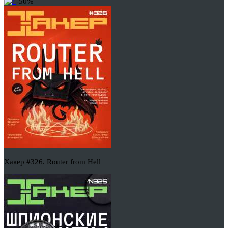
-50%
Хакер #326. Router from Hell