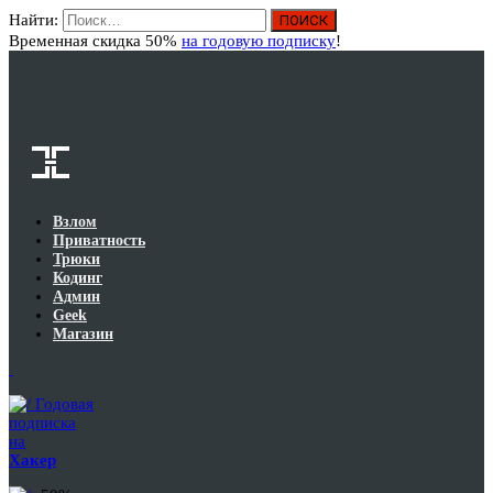
Найти:
Вход
Временная скидка 50%
на годовую подписку
!
Взлом
Приватность
Трюки
Кодинг
Админ
Geek
Магазин
Годовая
подписка
на
Хакер