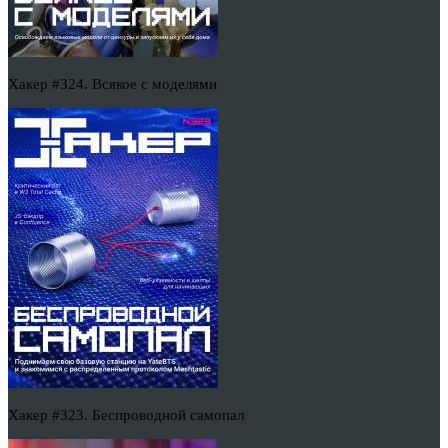
Хакер #324. Всякое с моделями
Хакер #323. Беспроводной самопал