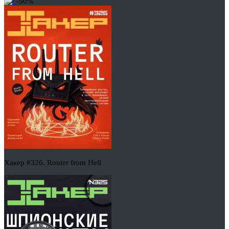
-50%
Хакер #326. Router from Hell