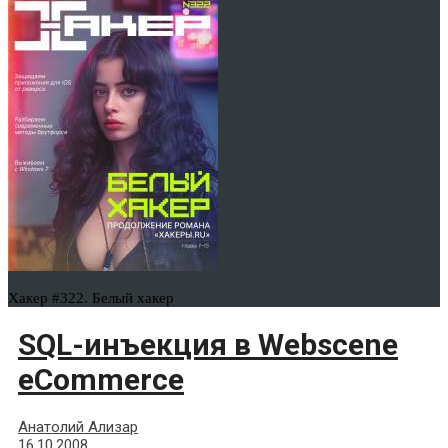
Хакер #322. Белый хакер
SQL-инъекция в Webscene
eCommerce
Анатолий Ализар
16.10.2008