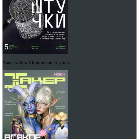
Хакер #325. Шпионские штучки