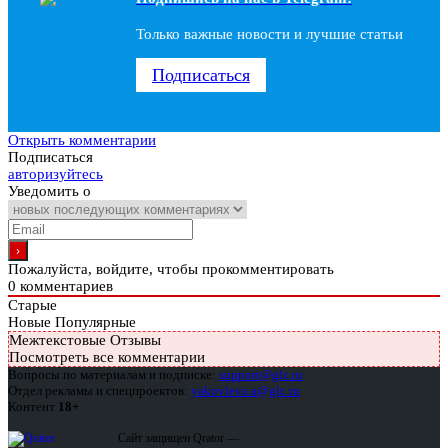
Только важные новости и лучшие статьи
Подписаться
Открыть комментарии
Подписаться
авторизуйтесь
Уведомить о
Пожалуйста, войдите, чтобы прокомментировать
0
комментариев
Старые
Новые
Популярные
Межтекстовые Отзывы
Посмотреть все комментарии
Вопросы по материалам и подписке:
support@glc.ru
Отдел рекламы и спецпроектов:
yakovleva.a@glc.ru
Контент
18+
Сайт защищен Qrator —