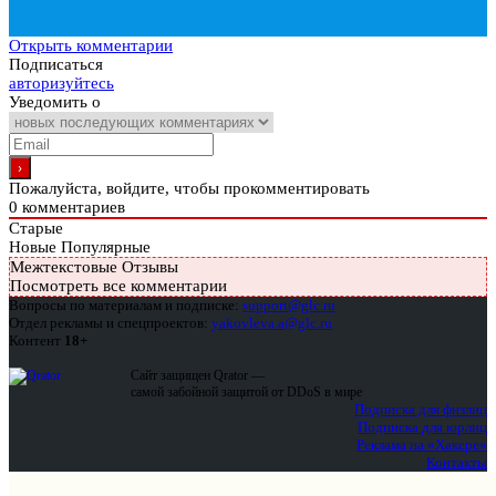
Открыть комментарии
Подписаться
авторизуйтесь
Уведомить о
Пожалуйста, войдите, чтобы прокомментировать
0
комментариев
Старые
Новые
Популярные
Межтекстовые Отзывы
Посмотреть все комментарии
Вопросы по материалам и подписке:
support@glc.ru
Отдел рекламы и спецпроектов:
yakovleva.a@glc.ru
Контент
18+
Сайт защищен Qrator —
самой забойной защитой от DDoS в мире
Подписка для физлиц
Подписка для юрлиц
Реклама на «Хакере»
Контакты