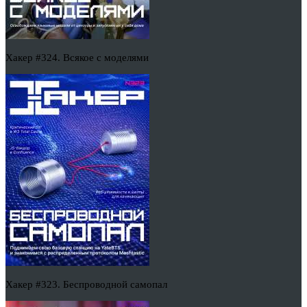
Хакер #324. Всякое с моделями
Хакер #323. Беспроводной самопал