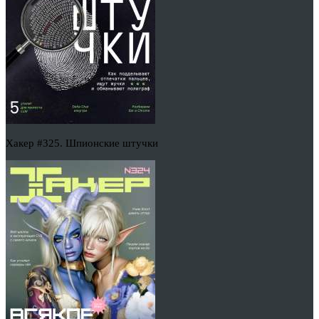
Хакер #325. Шпионские штучки