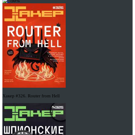
-50%
Хакер #326. Router from Hell