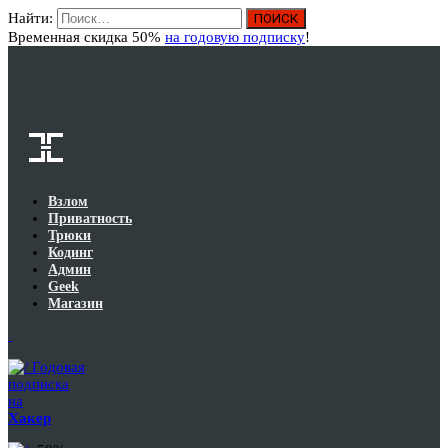
Найти:
Вход
Временная скидка 50%
на годовую подписку
!
Взлом
Приватность
Трюки
Кодинг
Админ
Geek
Магазин
Годовая
подписка
на
Хакер