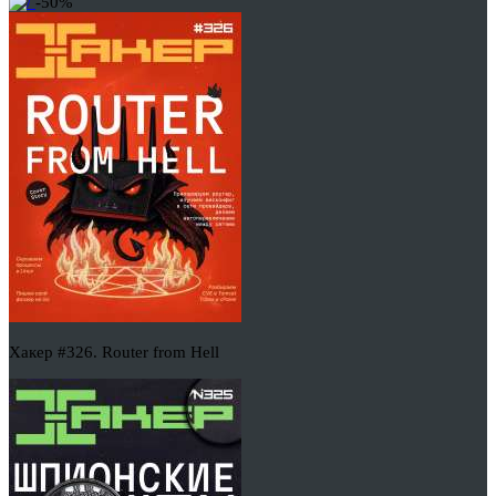
-50%
Хакер #326. Router from Hell