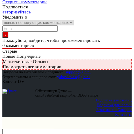
Открыть комментарии
Подписаться
авторизуйтесь
Уведомить о
Пожалуйста, войдите, чтобы прокомментировать
0
комментариев
Старые
Новые
Популярные
Межтекстовые Отзывы
Посмотреть все комментарии
Вопросы по материалам и подписке:
support@glc.ru
Отдел рекламы и спецпроектов:
yakovleva.a@glc.ru
Контент
18+
Сайт защищен Qrator —
самой забойной защитой от DDoS в мире
Подписка для физлиц
Подписка для юрлиц
Реклама на «Хакере»
Контакты