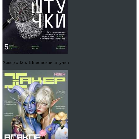
Хакер #325. Шпионские штучки