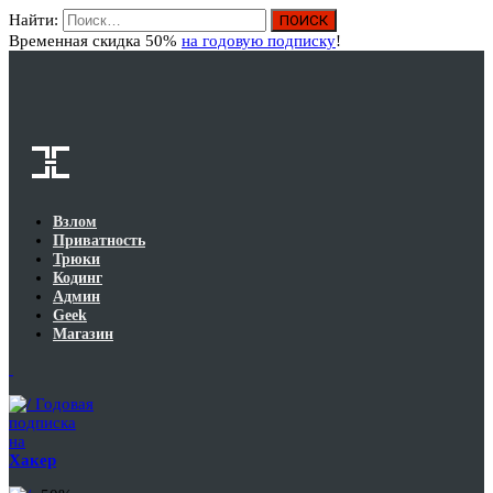
Найти:
Вход
Временная скидка 50%
на годовую подписку
!
Взлом
Приватность
Трюки
Кодинг
Админ
Geek
Магазин
Годовая
подписка
на
Хакер