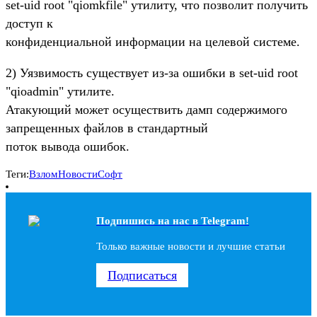
set-uid root "qiomkfile" утилиту, что позволит получить
доступ к
конфиденциальной информации на целевой системе.
2) Уязвимость существует из-за ошибки в set-uid root
"qioadmin" утилите.
Атакующий может осуществить дамп содержимого
запрещенных файлов в стандартный
поток вывода ошибок.
Теги:
Взлом
Новости
Софт
Подпишись на наc в Telegram!
Только важные новости и лучшие статьи
Подписаться