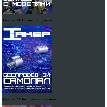
Хакер #324. Всякое с моделями
Хакер #323. Беспроводной самопал