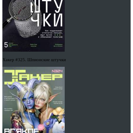
Хакер #325. Шпионские штучки