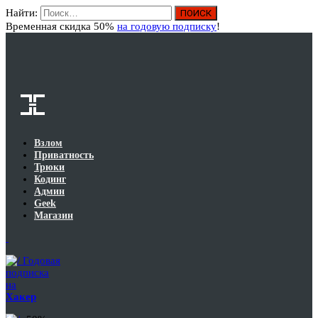
Найти:
Вход
Временная скидка 50%
на годовую подписку
!
Взлом
Приватность
Трюки
Кодинг
Админ
Geek
Магазин
Годовая
подписка
на
Хакер