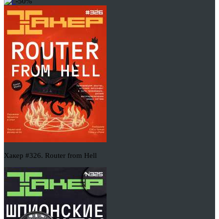
-50%
Хакер #326. Router from Hell