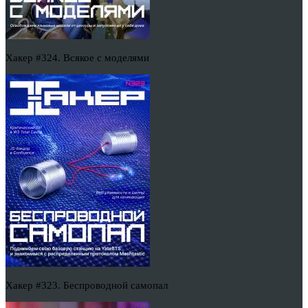
Хакер #324. Всякое с моделями
Хакер #323. Беспроводной самопал