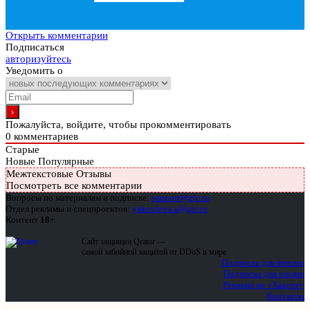
Открыть комментарии
Подписаться
авторизуйтесь
Уведомить о
Пожалуйста, войдите, чтобы прокомментировать
0
комментариев
Старые
Новые
Популярные
Межтекстовые Отзывы
Посмотреть все комментарии
Вопросы по материалам и подписке:
support@glc.ru
Отдел рекламы и спецпроектов:
yakovleva.a@glc.ru
Контент
18+
Сайт защищен Qrator —
самой забойной защитой от DDoS в мире
Подписка для физлиц
Подписка для юрлиц
Реклама на «Хакере»
Контакты