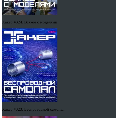
Хакер #324. Всякое с моделями
Хакер #323. Беспроводной самопал