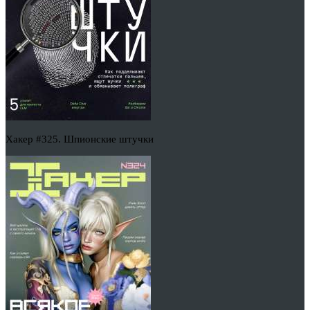
Хакер #325. Шпионские штучки