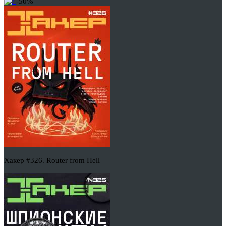
-50%
Хакер #326. Router from Hell