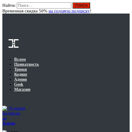
Найти:
Вход
Временная скидка 50%
на годовую подписку
!
Взлом
Приватность
Трюки
Кодинг
Админ
Geek
Магазин
Годовая
подписка
на
Хакер