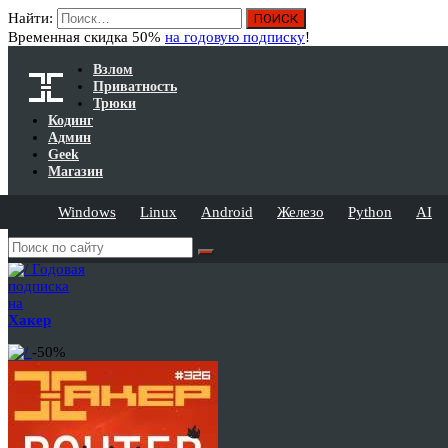
Найти:
Временная скидка 50%
на годовую подписку
!
Взлом
Приватность
Трюки
Кодинг
Админ
Geek
Магазин
Windows
Linux
Android
Железо
Python
AI
Годовая
подписка
на
Хакер
-50%