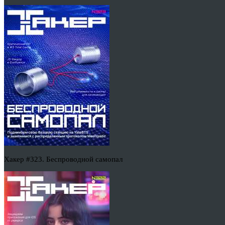
Хакер #323. Беспроводной самопал