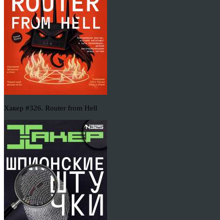
Хакер #326. Router from Hell