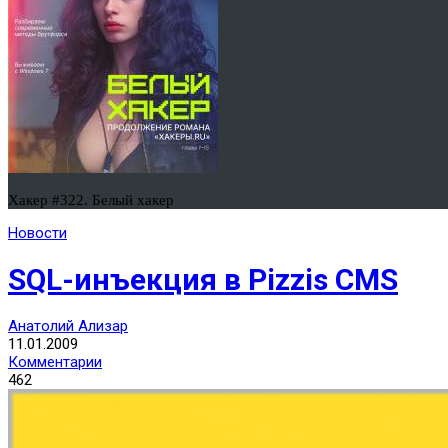
Хакер #322. Белый хакер
Новости
SQL-инъекция в Pizzis CMS
Анатолий Ализар
11.01.2009
Комментарии
462