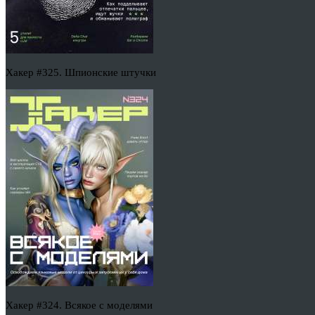
Хакер #325. Шпионские штучки
Хакер #324. Всякое с моделями