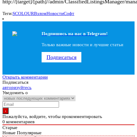
http://[target]/[path]//admin/ClassifiedListingsManager/man
Теги:
SCOLOUR
Взлом
Новости
Софт
Подпишись на наc в Telegram!
Только важные новости и лучшие статьи
Подписаться
Открыть комментарии
Подписаться
авторизуйтесь
Уведомить о
Пожалуйста, войдите, чтобы прокомментировать
0
комментариев
Старые
Новые
Популярные