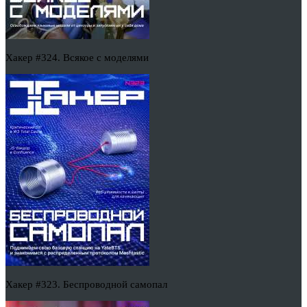
Хакер #324. Всякое с моделями
Хакер #323. Беспроводной самопал