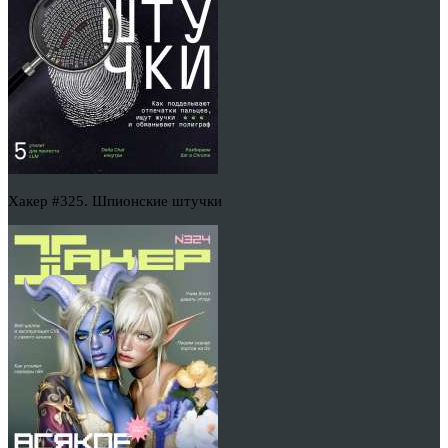
Хакер #325. Шпионские штучки