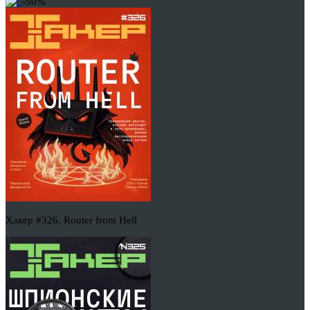
-50%
Хакер #326. Router from Hell