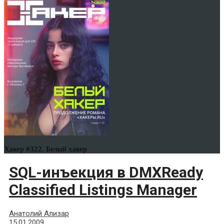
Хакер #322. Белый хакер
SQL-инъекция в DMXReady
Classified Listings Manager
Анатолий Ализар
15.01.2009