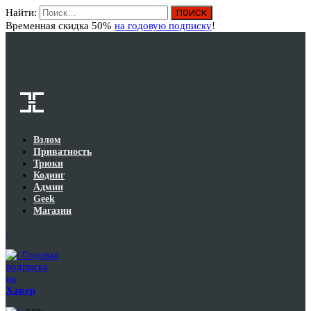
Найти:
Вход
Временная скидка 50%
на годовую подписку
!
Взлом
Приватность
Трюки
Кодинг
Админ
Geek
Магазин
Годовая
подписка
на
Хакер