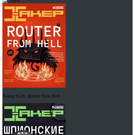
-50%
Хакер #326. Router from Hell