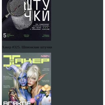
Хакер #325. Шпионские штучки