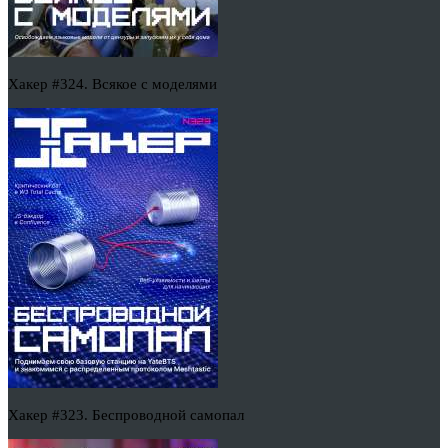
Хакер #324. Всякое с моделями
Хакер #323. Беспроводной самопал