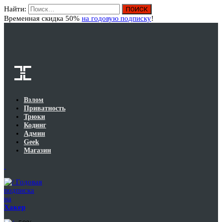
Найти:
Вход
Временная скидка 50%
на годовую подписку
!
Взлом
Приватность
Трюки
Кодинг
Админ
Geek
Магазин
Годовая
подписка
на
Хакер