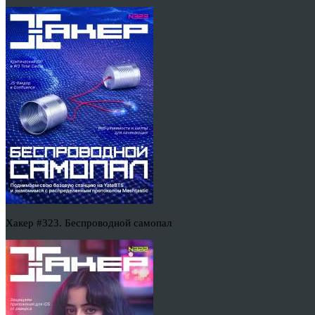
Хакер #323. Беспроводной самопал