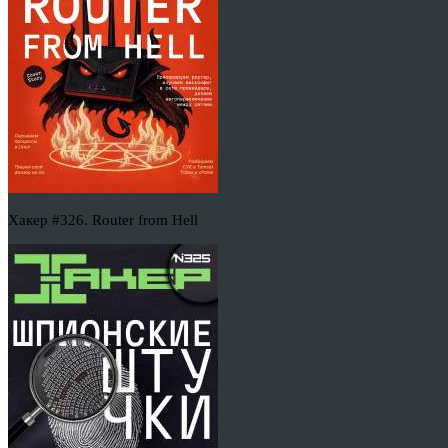
Хакер #326. Router from Hell