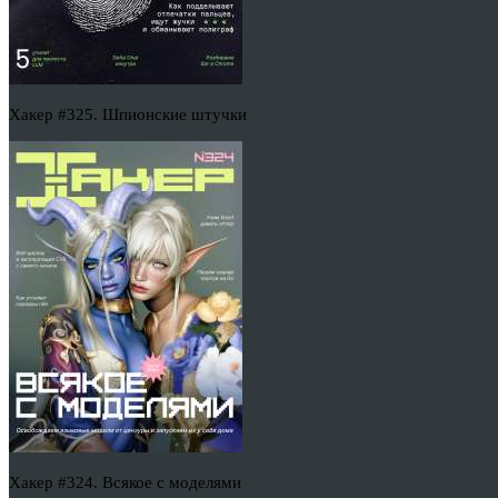
Хакер #325. Шпионские штучки
Хакер #324. Всякое с моделями