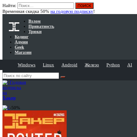
Найти:
Временная скидка 50%
на годовую подписку
!
Взлом
Приватность
Трюки
Кодинг
Админ
Geek
Магазин
Windows
Linux
Android
Железо
Python
AI
Годовая
подписка
на
Хакер
-50%