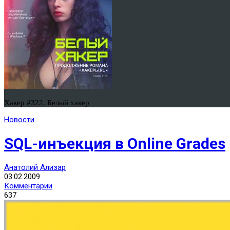
Хакер #322. Белый хакер
Новости
SQL-инъекция в Online Grades
Анатолий Ализар
03.02.2009
Комментарии
637