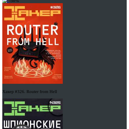
-50%
Хакер #326. Router from Hell