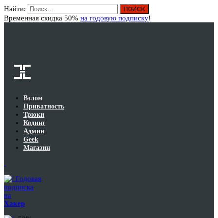
Найти:
Вход
Временная скидка 50%
на годовую подписку
!
Взлом
Приватность
Трюки
Кодинг
Админ
Geek
Магазин
Годовая
подписка
на
Хакер