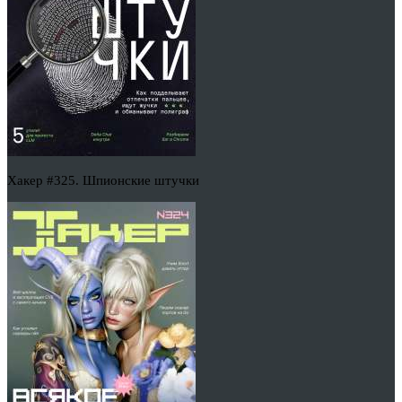
Хакер #325. Шпионские штучки