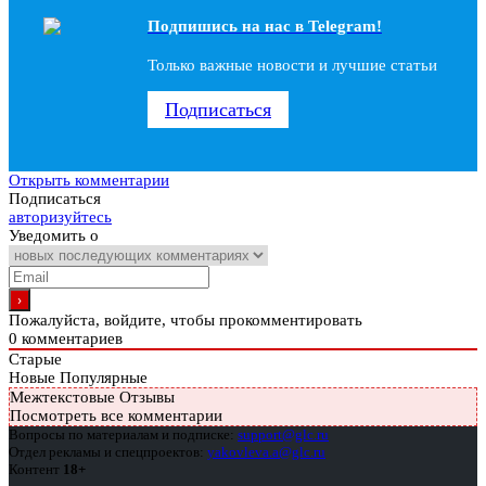
Подпишись на наc в Telegram!
Только важные новости и лучшие статьи
Подписаться
Открыть комментарии
Подписаться
авторизуйтесь
Уведомить о
Пожалуйста, войдите, чтобы прокомментировать
0
комментариев
Старые
Новые
Популярные
Межтекстовые Отзывы
Посмотреть все комментарии
Вопросы по материалам и подписке:
support@glc.ru
Отдел рекламы и спецпроектов:
yakovleva.a@glc.ru
Контент
18+