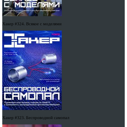
Хакер #324. Всякое с моделями
Хакер #323. Беспроводной самопал