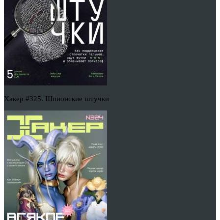
Хакер #325. Шпионские штучки