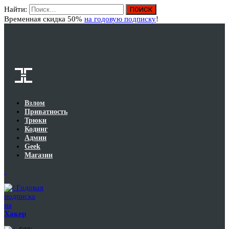
Найти:
Вход
Временная скидка 50%
на годовую подписку
!
Взлом
Приватность
Трюки
Кодинг
Админ
Geek
Магазин
Годовая
подписка
на
Хакер