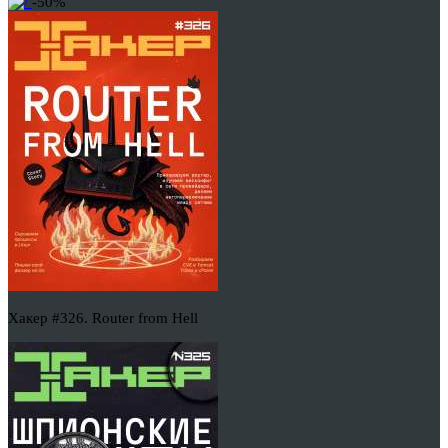
-50%
Хакер #326. Router from Hell