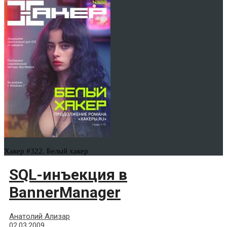
Хакер #322. Белый хакер
SQL-инъекция в
BannerManager
Анатолий Ализар
02.03.2009