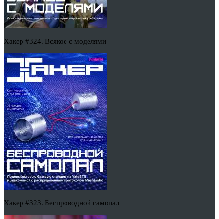
Хакер #324. Всякое с моделями
Хакер #323. Беспроводной самопал