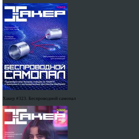
Хакер #323. Беспроводной самопал