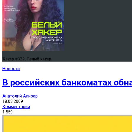
Хакер #322. Белый хакер
Новости
В российских банкоматах об
Анатолий Ализар
18.03.2009
Комментарии
1,559