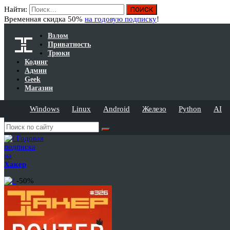
Найти:
Временная скидка 50%
на годовую подписку
!
Взлом
Приватность
Трюки
Кодинг
Админ
Geek
Магазин
Windows
Linux
Android
Железо
Python
AI
Годовая
подписка
на
Хакер
-50%