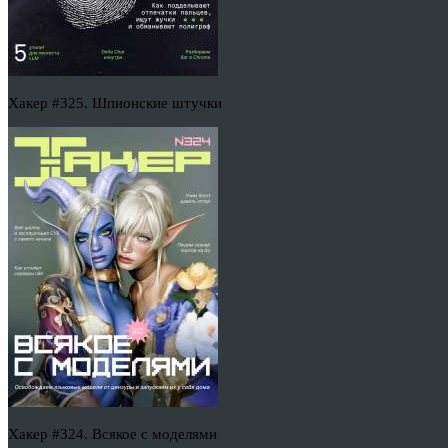
Хакер #325. Шпионские штучки
Хакер #324. Всякое с моделями