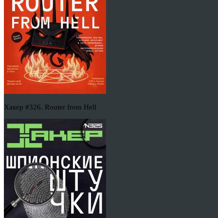
Хакер #326. Router from Hell