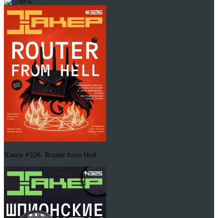
-50%
Хакер #326. Router from Hell