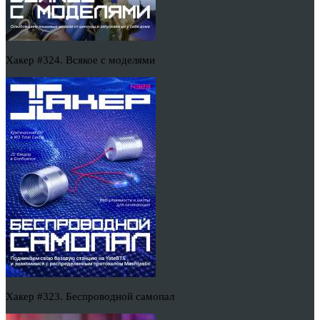
Хакер #324. Всякое с моделями
Хакер #323. Беспроводной самопал