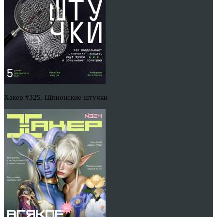
Хакер #325. Шпионские штучки