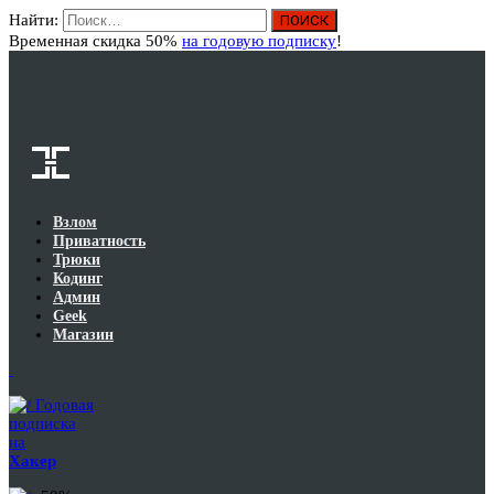
Найти:
Вход
Временная скидка 50%
на годовую подписку
!
Взлом
Приватность
Трюки
Кодинг
Админ
Geek
Магазин
Годовая
подписка
на
Хакер