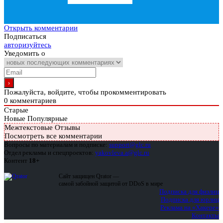
Открыть комментарии
Подписаться
авторизуйтесь
Уведомить о
Пожалуйста, войдите, чтобы прокомментировать
0
комментариев
Старые
Новые
Популярные
Межтекстовые Отзывы
Посмотреть все комментарии
Вопросы по материалам и подписке:
support@glc.ru
Отдел рекламы и спецпроектов:
yakovleva.a@glc.ru
Контент
18+
Сайт защищен Qrator —
самой забойной защитой от DDoS в мире
Подписка для физлиц
Подписка для юрлиц
Реклама на «Хакере»
Контакты