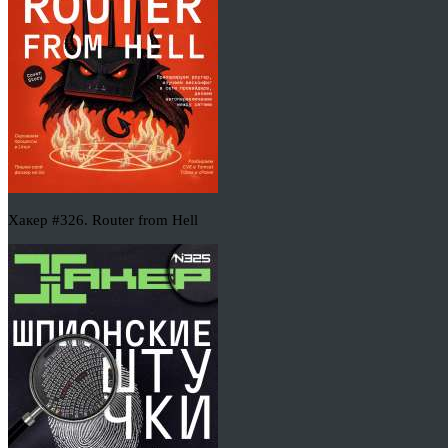
Хакер #326. Router from Hell