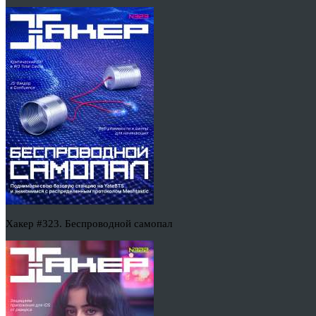
Хакер #323. Беспроводной самопал