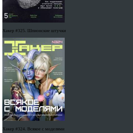
Хакер #325. Шпионские штучки
Хакер #324. Всякое с моделями