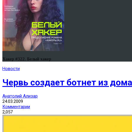
Хакер #322. Белый хакер
Новости
Червь создает ботнет из дом
Анатолий Ализар
24.03.2009
Комментарии
2,057