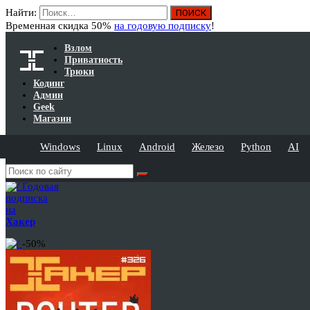
Найти:
Временная скидка 50%
на годовую подписку
!
Взлом
Приватность
Трюки
Кодинг
Админ
Geek
Магазин
Windows
Linux
Android
Железо
Python
AI
Годовая
подписка
на
Хакер
-50%