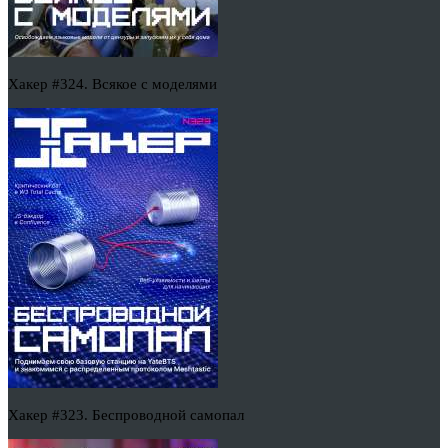
Хакер #324. Всякое с моделями
Хакер #323. Беспроводной самопал