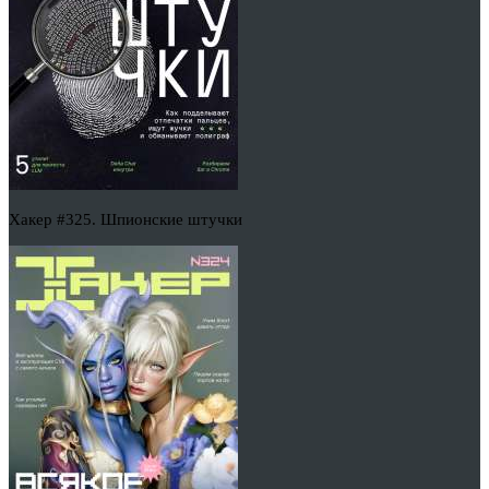
Хакер #325. Шпионские штучки