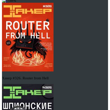
-50%
Хакер #326. Router from Hell