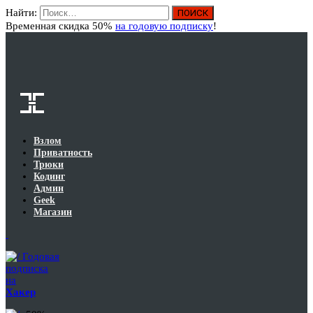
Найти:
Вход
Временная скидка 50%
на годовую подписку
!
Взлом
Приватность
Трюки
Кодинг
Админ
Geek
Магазин
Годовая
подписка
на
Хакер