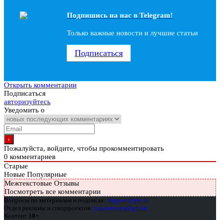
Подпишись на наc в Telegram!
Только важные новости и лучшие статьи
Подписаться
Открыть комментарии
Подписаться
авторизуйтесь
Уведомить о
Пожалуйста, войдите, чтобы прокомментировать
0
комментариев
Старые
Новые
Популярные
Межтекстовые Отзывы
Посмотреть все комментарии
Вопросы по материалам и подписке:
support@glc.ru
Отдел рекламы и спецпроектов:
yakovleva.a@glc.ru
Контент
18+