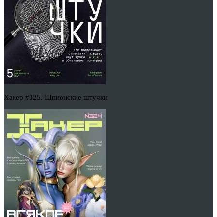
Хакер #325. Шпионские штучки