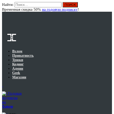
Найти:
Вход
Временная скидка 50%
на годовую подписку
!
Взлом
Приватность
Трюки
Кодинг
Админ
Geek
Магазин
Годовая
подписка
на
Хакер