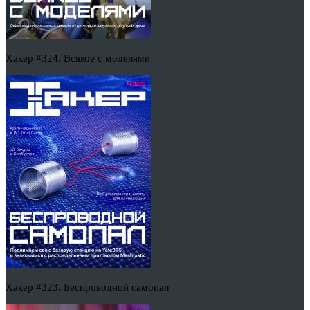
Хакер #324. Всякое с моделями
Хакер #323. Беспроводной самопал