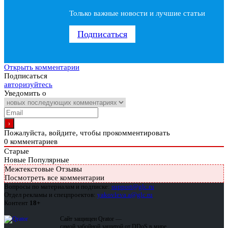
Только важные новости и лучшие статьи
Подписаться
Открыть комментарии
Подписаться
авторизуйтесь
Уведомить о
Пожалуйста, войдите, чтобы прокомментировать
0
комментариев
Старые
Новые
Популярные
Межтекстовые Отзывы
Посмотреть все комментарии
Вопросы по материалам и подписке:
support@glc.ru
Отдел рекламы и спецпроектов:
yakovleva.a@glc.ru
Контент
18+
Сайт защищен Qrator —
самой забойной защитой от DDoS в мире