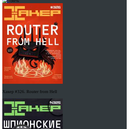
-50%
Хакер #326. Router from Hell