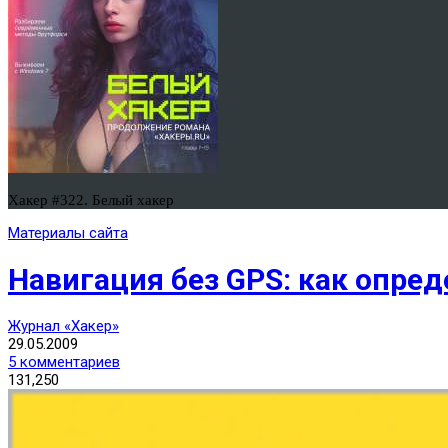
Хакер #322. Белый хакер
Материалы сайта
Навигация без GPS: как опред
Журнал «Хакер»
29.05.2009
5 комментариев
131,250