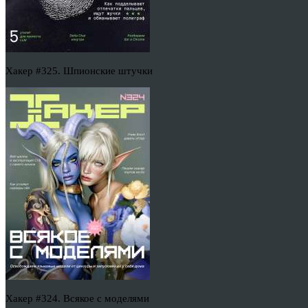
Хакер #325. Шпионские штучки
Хакер #324. Всякое с моделями