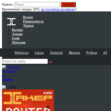
Найти:
Временная скидка 50%
на годовую подписку
!
Взлом
Приватность
Трюки
Кодинг
Админ
Geek
Магазин
Windows
Linux
Android
Железо
Python
AI
Годовая
подписка
на
Хакер
-50%