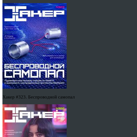
Хакер #323. Беспроводной самопал