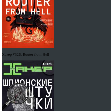
Хакер #326. Router from Hell